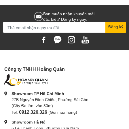
Bạn muốn nhận khuyến mãi
đặc biệt? Đăng ký ngay.
Đăng ký
Công ty TNHH Hoằng Quân
Showroom TP Hồ Chí Minh
27B Nguyễn Đình Chiểu, Phường Sài Gòn
(Cây Đa lớn, vào 30m)
0912.326.326
Tel:
(Gọi mua hàng)
Showroom Hà Nội
6 Lê Thánh Tông, Phường Cửa Nam