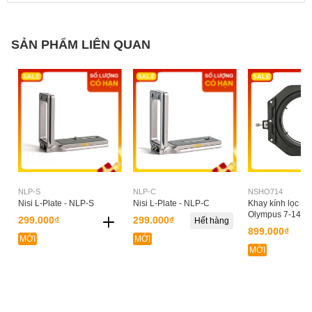
SẢN PHẨM LIÊN QUAN
NLP-S
NLP-C
NSHO714
Nisi L-Plate - NLP-S
Nisi L-Plate - NLP-C
Khay kính lọc Ni
Olympus 7-14 f/2
299.000₫
299.000₫
Hết hàng
899.000₫
MỚI
MỚI
MỚI