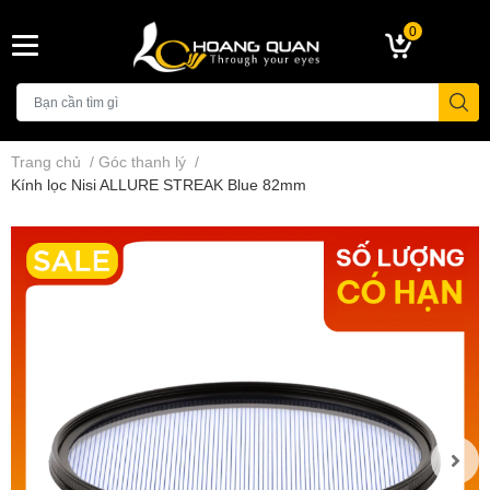
0
Trang chủ
/
Góc thanh lý
/
Kính lọc Nisi ALLURE STREAK Blue 82mm