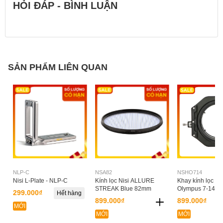
HỎI ĐÁP - BÌNH LUẬN
SẢN PHẨM LIÊN QUAN
NLP-C
NSA82
NSHO714
Nisi L-Plate - NLP-C
Kính lọc Nisi ALLURE
Khay kính lọc Ni
STREAK Blue 82mm
Olympus 7-14 f/2
299.000₫
Hết hàng
899.000₫
899.000₫
MỚI
MỚI
MỚI