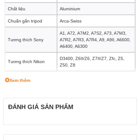
Chất liệu
Aluminium
Chuẩn gắn tripod
Arca-Swiss
A1, A72, A7M2, A7S2, A73, A7M3,
Tương thích Sony
A7R2, A7R3, A7R4, A9, A9II, A6600,
A6400, A6300
D3400, Z6II/Z6, Z7II/Z7, Zfc, Z5,
Tương thích Nikon
Z50, Z8
Xem thêm
ĐÁNH GIÁ SẢN PHẨM