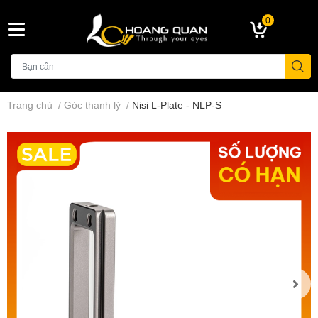
0
Trang chủ
/
Góc thanh lý
/
Nisi L-Plate - NLP-S