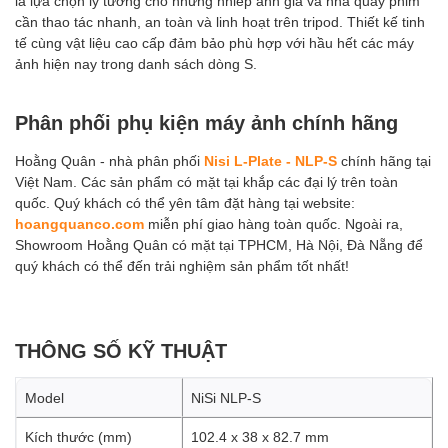
là lựa chọn lý tưởng cho những nhiếp ảnh gia và nhà quay phim
cần thao tác nhanh, an toàn và linh hoạt trên tripod. Thiết kế tinh
tế cùng vật liệu cao cấp đảm bảo phù hợp với hầu hết các máy
ảnh hiện nay trong danh sách dòng S.
Phân phối phụ kiện máy ảnh chính hãng
Hoằng Quân - nhà phân phối
Nisi L-Plate - NLP-S
chính hãng tại
Việt Nam. Các sản phẩm có mặt tại khắp các đại lý trên toàn
quốc. Quý khách có thể yên tâm đặt hàng tại website:
hoangquanco.com
miễn phí giao hàng toàn quốc. Ngoài ra,
Showroom Hoằng Quân có mặt tại TPHCM, Hà Nội, Đà Nẵng để
quý khách có thể đến trải nghiệm sản phẩm tốt nhất!
THÔNG SỐ KỸ THUẬT
Model
NiSi NLP-S
Kích thước (mm)
102.4 x 38 x 82.7 mm