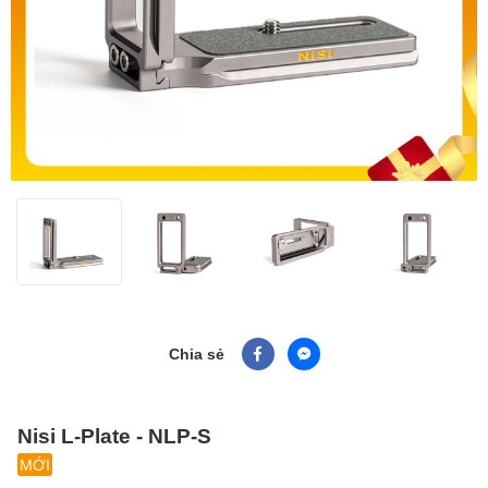
Chia sẻ
Nisi L-Plate - NLP-S
MỚI