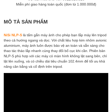
Miễn phí giao hàng toàn quốc (đơn từ 1.000.000đ)
MÔ TẢ SẢN PHẨM
NiSi NLP-S
là tấm gắn máy ảnh cho phép bạn lắp máy lên tripod
theo cả hướng ngang và dọc. Với chất liệu hợp kim nhôm avionic
aluminium, máy ảnh luôn được bảo vệ an toàn và sẵn sàng cho
thao tác tháo lắp nhanh cùng thay đổi bố cục khi cần. Phiên bản
NLP-S phù hợp với các máy có màn hình không lật sang bên, chỉ
lật lên xuống, và có chiều dài tiêu chuẩn 102.4mm để tối ưu khả
năng cân bằng và cố định trên tripod.