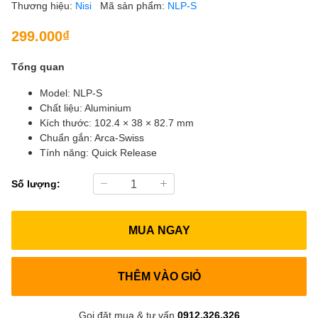
Thương hiệu:
Nisi
Mã sản phẩm:
NLP-S
299.000₫
Tổng quan
Model: NLP-S
Chất liệu: Aluminium
Kích thước: 102.4 × 38 × 82.7 mm
Chuẩn gắn: Arca-Swiss
Tính năng: Quick Release
Số lượng:
MUA NGAY
THÊM VÀO GIỎ
Gọi đặt mua & tư vấn
0912.326.326