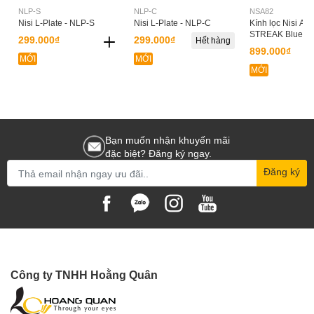
NLP-S
NLP-C
NSA82
Nisi L-Plate - NLP-S
Nisi L-Plate - NLP-C
Kính lọc Nisi A
STREAK Blue 8
299.000₫
299.000₫
Hết hàng
899.000₫
MỚI
MỚI
MỚI
Bạn muốn nhận khuyến mãi
đặc biệt? Đăng ký ngay.
Đăng ký
Công ty TNHH Hoằng Quân