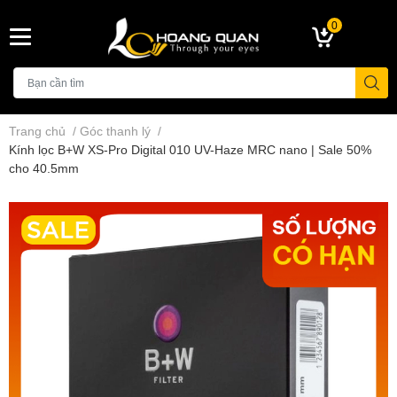
0
Trang chủ
/
Góc thanh lý
/
Kính lọc B+W XS-Pro Digital 010 UV-Haze MRC nano | Sale 50%
cho 40.5mm