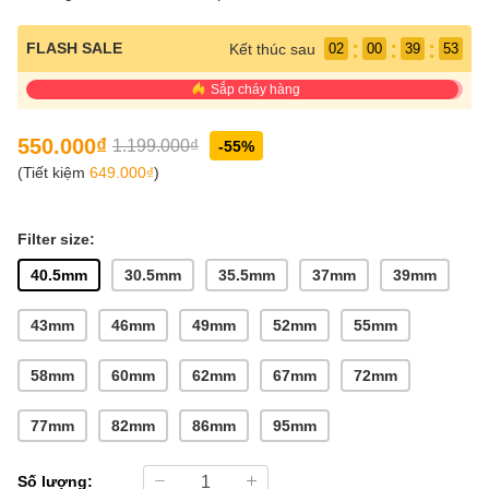
:
:
:
FLASH SALE
Kết thúc sau
02
00
39
52
Sắp cháy hàng
550.000₫
1.199.000₫
-55%
(Tiết kiệm
649.000₫
)
Filter size:
40.5mm
30.5mm
35.5mm
37mm
39mm
43mm
46mm
49mm
52mm
55mm
58mm
60mm
62mm
67mm
72mm
77mm
82mm
86mm
95mm
Số lượng: