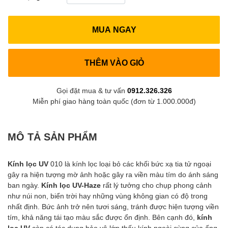
MUA NGAY
THÊM VÀO GIỎ
Gọi đặt mua & tư vấn
0912.326.326
Miễn phí giao hàng toàn quốc (đơn từ 1.000.000đ)
MÔ TẢ SẢN PHẨM
Kính lọc UV
010 là kính lọc loại bỏ các khối bức xạ tia tử ngoại
gây ra hiện tượng mờ ảnh hoặc gây ra viền màu tím do ánh sáng
ban ngày.
Kính lọc UV-Haze
rất lý tưởng cho chụp phong cảnh
như núi non, biển trời hay những vùng không gian có độ trong
nhất định. Bức ảnh trở nên tươi sáng, tránh được hiện tượng viền
tím, khả năng tái tạo màu sắc được ổn định. Bên cạnh đó,
kính
lọc UV
còn có tác dụng bảo vệ lớp thấu kính ngoài cùng của ống