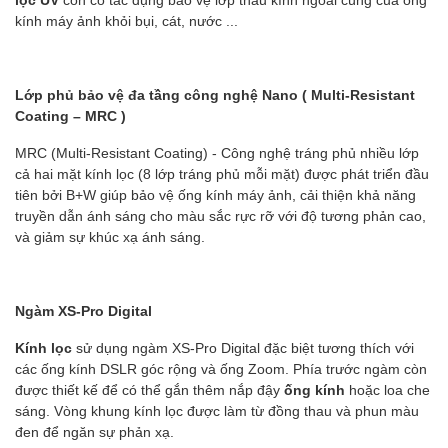
kính máy ảnh khỏi bụi, cát, nước ...
Lớp phủ bảo vệ đa tầng công nghệ Nano ( Multi-Resistant
Coating – MRC )
MRC (Multi-Resistant Coating) - Công nghệ tráng phủ nhiều lớp
cả hai mặt kính lọc (8 lớp tráng phủ mỗi mặt) được phát triển đầu
tiên bởi B+W giúp bảo vệ ống kính máy ảnh, cải thiện khả năng
truyền dẫn ánh sáng cho màu sắc rực rỡ với độ tương phản cao,
và giảm sự khúc xạ ánh sáng.
Ngàm XS-Pro Digital
Kính lọc
sử dụng ngàm XS-Pro Digital đặc biệt tương thích với
các ống kính DSLR góc rộng và ống Zoom. Phía trước ngàm còn
được thiết kế để có thể gắn thêm nắp đậy
ống kính
hoặc loa che
sáng. Vòng khung kính lọc được làm từ đồng thau và phun màu
đen để ngăn sự phản xạ.