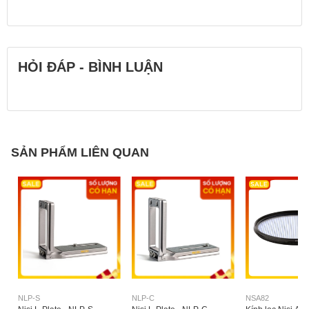
HỎI ĐÁP - BÌNH LUẬN
SẢN PHẨM LIÊN QUAN
NLP-S
NLP-C
NSA82