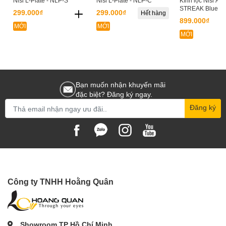
Nisi L-Plate - NLP-S
Nisi L-Plate - NLP-C
Kính lọc Nisi A
STREAK Blue 8
299.000₫
299.000₫
Hết hàng
899.000₫
MỚI
MỚI
MỚI
Bạn muốn nhận khuyến mãi
đặc biệt? Đăng ký ngay.
Đăng ký
Công ty TNHH Hoằng Quân
Showroom TP Hồ Chí Minh