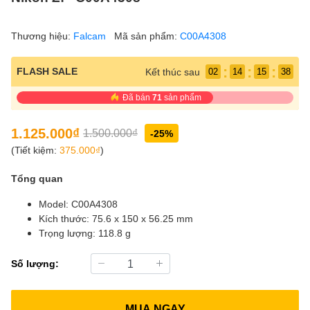
Thương hiệu:
Falcam
Mã sản phẩm:
C00A4308
:
:
:
FLASH SALE
Kết thúc sau
02
14
15
37
Đã bán
71
sản phẩm
1.125.000₫
1.500.000₫
-25%
(Tiết kiệm:
375.000₫
)
Tổng quan
Model: C00A4308
Kích thước: 75.6 x 150 x 56.25 mm
Trọng lượng: 118.8 g
Số lượng:
MUA NGAY