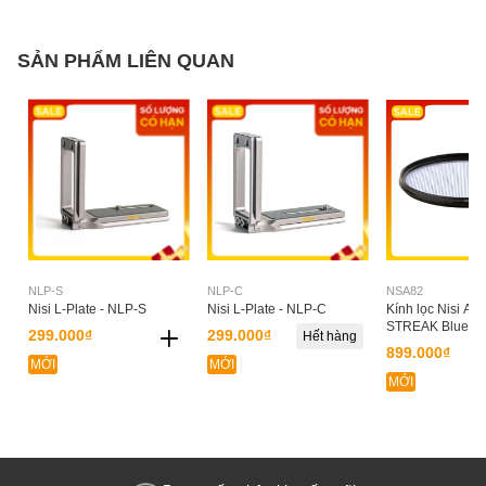
SẢN PHẨM LIÊN QUAN
NLP-S
NLP-C
NSA82
Nisi L-Plate - NLP-S
Nisi L-Plate - NLP-C
Kính lọc Nisi A
STREAK Blue 8
299.000₫
299.000₫
Hết hàng
899.000₫
MỚI
MỚI
MỚI