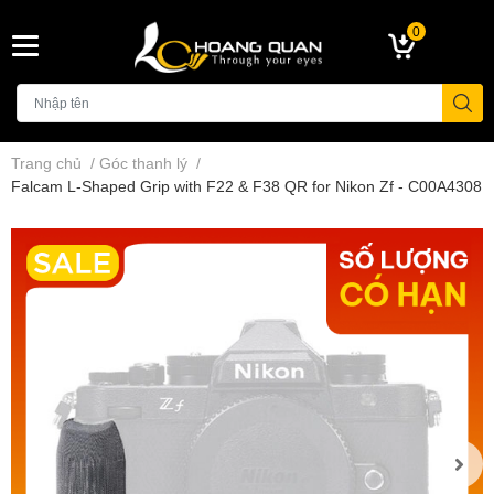
0
Trang chủ
/
Góc thanh lý
/
Falcam L-Shaped Grip with F22 & F38 QR for Nikon Zf - C00A4308