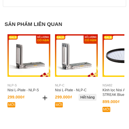
SẢN PHẨM LIÊN QUAN
NLP-S
NLP-C
NSA82
Nisi L-Plate - NLP-S
Nisi L-Plate - NLP-C
Kính lọc Nisi A
STREAK Blue 8
299.000₫
299.000₫
Hết hàng
899.000₫
MỚI
MỚI
MỚI