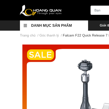
DANH MỤC SẢN PHẨM
Giới t
Trang chủ
/
Góc thanh lý
/
Falcam F22 Quick Release 7 I