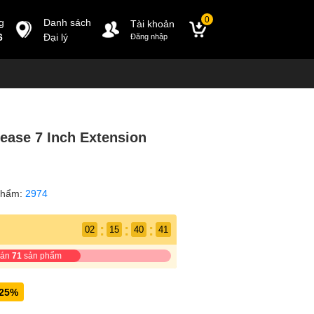
0
g
Danh sách
Tài khoản
6
Đại lý
Đăng nhập
ease 7 Inch Extension
phẩm:
2974
:
:
:
02
15
40
39
bán
71
sản phẩm
-25%