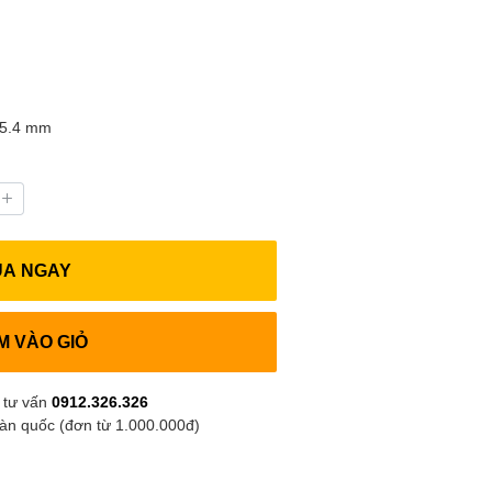
25.4 mm
UA NGAY
M VÀO GIỎ
 tư vấn
0912.326.326
oàn quốc (đơn từ 1.000.000đ)