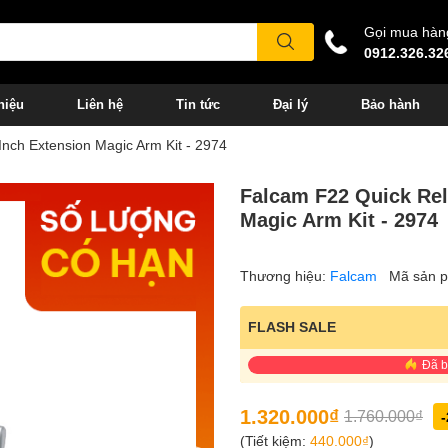
Gọi mua hàn
0912.326.32
hiệu
Liên hệ
Tin tức
Đại lý
Bảo hành
nch Extension Magic Arm Kit - 2974
Falcam F22 Quick Rel
Magic Arm Kit - 2974
Thương hiệu:
Falcam
Mã sản 
FLASH SALE
Đã 
1.320.000₫
1.760.000₫
(Tiết kiệm:
440.000₫
)