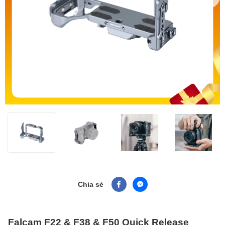
Chia sẻ
Falcam F22 & F38 & F50 Quick Release