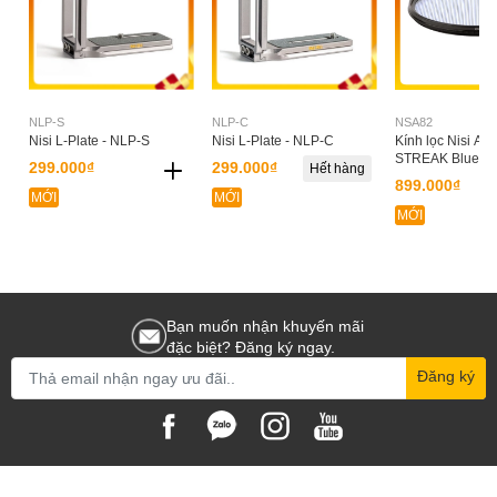
NLP-S
NLP-C
NSA82
Nisi L-Plate - NLP-S
Nisi L-Plate - NLP-C
Kính lọc Nisi A
STREAK Blue 8
299.000₫
299.000₫
Hết hàng
899.000₫
MỚI
MỚI
MỚI
Bạn muốn nhận khuyến mãi
đặc biệt? Đăng ký ngay.
Đăng ký