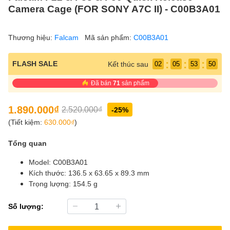
Camera Cage (FOR SONY A7C II) - C00B3A01
Thương hiệu:
Falcam
Mã sản phẩm:
C00B3A01
:
:
:
FLASH SALE
Kết thúc sau
02
05
53
49
Đã bán
71
sản phẩm
1.890.000₫
2.520.000₫
-25%
(Tiết kiệm:
630.000₫
)
Tổng quan
Model: C00B3A01
Kích thước: 136.5 x 63.65 x 89.3 mm
Trọng lượng: 154.5 g
Số lượng: