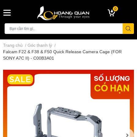
0
Trang chủ
/
Góc thanh lý
/
Falcam F22 & F38 & F50 Quick Release Camera Cage (FOR
SONY A7C II) - C00B3A01