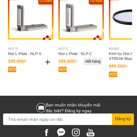
NLP-S
NLP-C
NSA82
Nisi L-Plate - NLP-S
Nisi L-Plate - NLP-C
Kính lọc Nisi A
STREAK Blue 8
299.000₫
299.000₫
Hết hàng
899.000₫
MỚI
MỚI
MỚI
Bạn muốn nhận khuyến mãi
đặc biệt? Đăng ký ngay.
Đăng ký