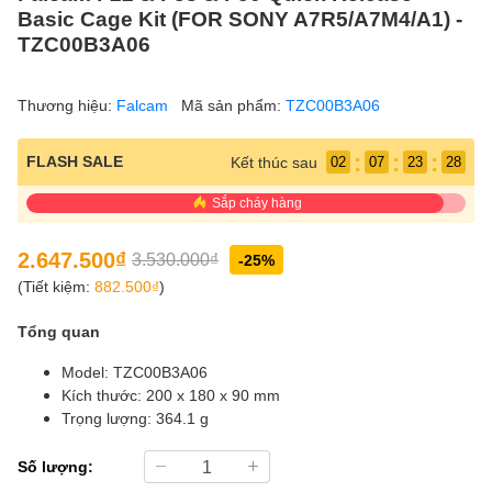
Basic Cage Kit (FOR SONY A7R5/A7M4/A1) -
TZC00B3A06
Thương hiệu:
Falcam
Mã sản phẩm:
TZC00B3A06
:
:
:
FLASH SALE
Kết thúc sau
02
07
23
26
Sắp cháy hàng
2.647.500₫
3.530.000₫
-25%
(Tiết kiệm:
882.500₫
)
Tổng quan
Model: TZC00B3A06
Kích thước: 200 x 180 x 90 mm
Trọng lượng: 364.1 g
Số lượng: