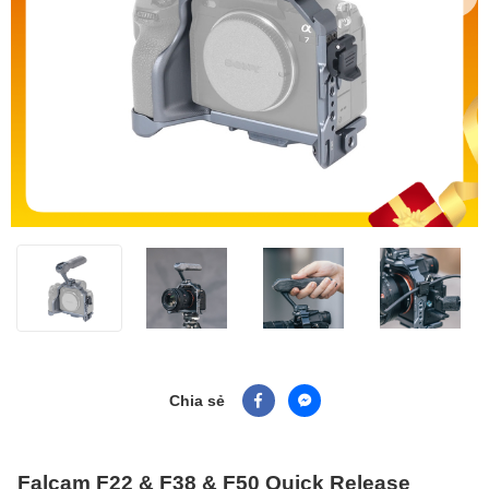
Chia sẻ
Falcam F22 & F38 & F50 Quick Release