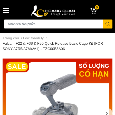
0
Trang chủ
/
Góc thanh lý
/
Falcam F22 & F38 & F50 Quick Release Basic Cage Kit (FOR
SONY A7R5/A7M4/A1) - TZC00B3A06