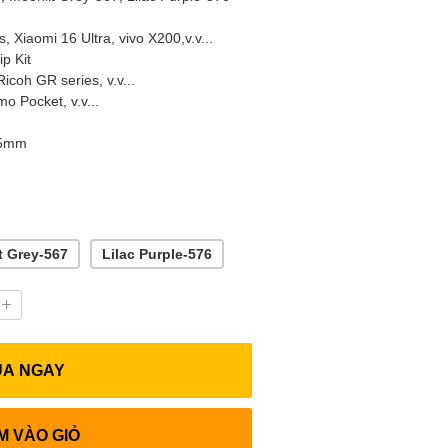
, Xiaomi 16 Ultra, vivo X200,v.v...
p Kit
coh GR series, v.v...
o Pocket, v.v...
45mm
t Grey-567
Lilac Purple-576
UA NGAY
M VÀO GIỎ