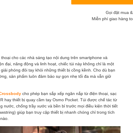
Gọi đặt mua &
Miễn phí giao hàng t
n thoại cho các nhà sáng tạo nội dung trên smartphone và
ện đại, năng động và linh hoạt, chiếc túi này không chỉ là một
n giải phóng đôi tay khỏi những thiết bị cồng kềnh. Cho dù bạn
ờng, sản phẩm luôn đảm bảo sự gọn nhẹ tối đa mà vẫn giữ
Crossbody
cho phép bạn sắp xếp ngăn nắp từ điện thoại, sạc
hay thiết bị quay cầm tay Osmo Pocket. Túi được chế tác từ
g nước, chống trầy xước và bền bỉ trước mọi điều kiện thời tiết
string) giúp bạn truy cập thiết bị nhanh chóng chỉ trong tích
 nào.