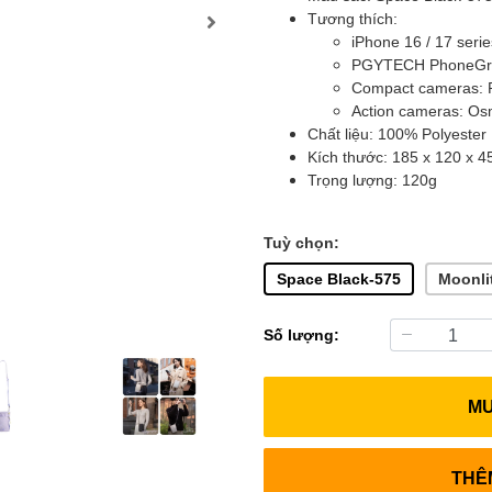
Tương thích:
iPhone 16 / 17 series
PGYTECH PhoneGri
Compact cameras: Ri
Action cameras: Osm
Chất liệu: 100% Polyester
Kích thước: 185 x 120 x 
Trọng lượng: 120g
Tuỳ chọn:
Space Black-575
Moonli
Số lượng:
M
THÊ