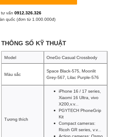
 tư vấn
0912.326.326
oàn quốc (đơn từ 1.000.000đ)
THÔNG SỐ KỸ THUẬT
Model
OneGo Casual Crossbody
Space Black-575, Moonlit
Màu sắc
Grey-567, Lilac Purple-576
iPhone 16 / 17 series,
Xiaomi 16 Ultra, vivo
X200,v.v...
PGYTECH PhoneGrip
Kit
Tương thích
Compact cameras:
Ricoh GR series, v.v...
Action cameras: Osmo