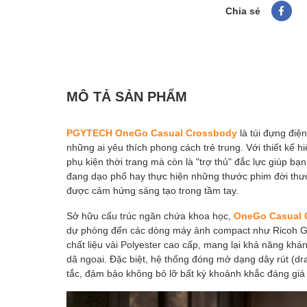
Chia sẻ
MÔ TẢ SẢN PHẨM
PGYTECH OneGo Casual Crossbody
là túi đựng điệ
những ai yêu thích phong cách trẻ trung. Với thiết kế hi
phụ kiện thời trang mà còn là "trợ thủ" đắc lực giúp bạ
đang dạo phố hay thực hiện những thước phim đời thư
được cảm hứng sáng tạo trong tầm tay.
Sở hữu cấu trúc ngăn chứa khoa học,
OneGo Casual 
dự phòng đến các dòng máy ảnh compact như Ricoh GR 
chất liệu vải Polyester cao cấp, mang lại khả năng khán
dã ngoại. Đặc biệt, hệ thống đóng mở dạng dây rút (draw
tắc, đảm bảo không bỏ lỡ bất kỳ khoảnh khắc đáng giá