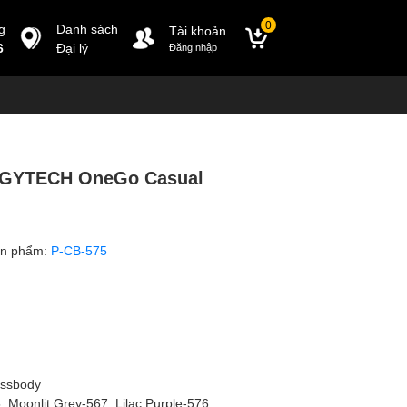
0
g
Danh sách
Tài khoản
6
Đại lý
Đăng nhập
 PGYTECH OneGo Casual
ản phẩm:
P-CB-575
ossbody
 Moonlit Grey-567, Lilac Purple-576