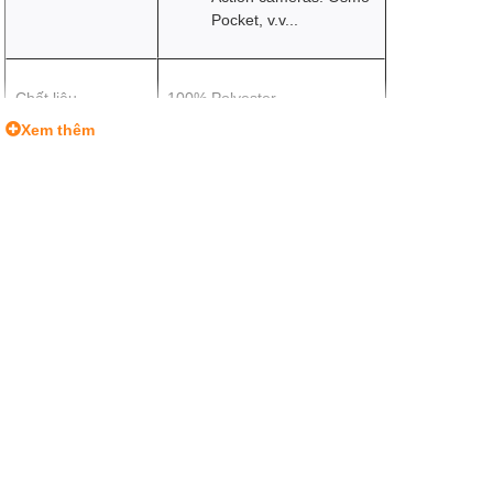
Pocket, v.v...
Chất liệu
100% Polyester
Xem thêm
Kích thước
185 x 120 x 45mm
Trọng lượng
120g