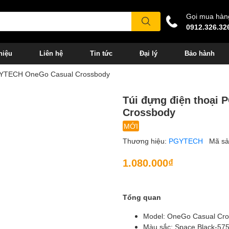
Gọi mua hàn
0912.326.32
hiệu
Liên hệ
Tin tức
Đại lý
Bảo hành
PGYTECH OneGo Casual Crossbody
Túi đựng điện thoại
Crossbody
MỚI
Thương hiệu:
PGYTECH
Mã s
1.080.000₫
Tổng quan
Model: OneGo Casual Cr
Màu sắc: Space Black-575,