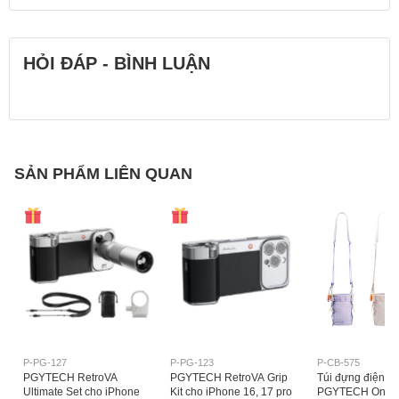
HỎI ĐÁP - BÌNH LUẬN
SẢN PHẨM LIÊN QUAN
P-PG-127
P-PG-123
P-CB-575
PGYTECH RetroVA
PGYTECH RetroVA Grip
Túi đựng điện th
Ultimate Set cho iPhone
Kit cho iPhone 16, 17 pro
PGYTECH OneGo