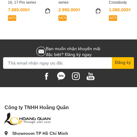
16, 17 Pro series
series
Crossbody
7.880.000₫
2.990.000₫
1.080.000₫
MỚI
MỚI
MỚI
Bạn muốn nhận khuyến mãi
đặc biệt? Đăng ký ngay.
Đăng ký
Công ty TNHH Hoằng Quân
Showroom TP Hồ Chí Minh