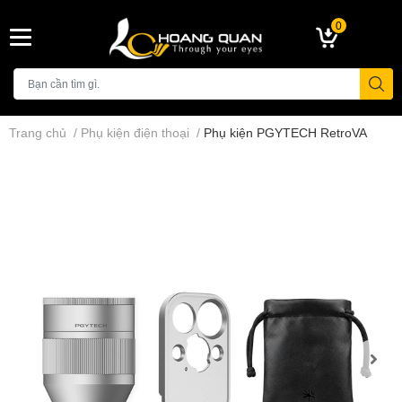
0
Trang chủ
/
Phụ kiện điện thoại
/
Phụ kiện PGYTECH RetroVA