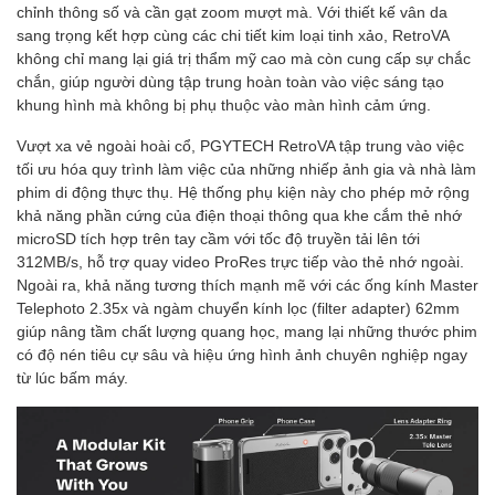
chỉnh thông số và cần gạt zoom mượt mà. Với thiết kế vân da
sang trọng kết hợp cùng các chi tiết kim loại tinh xảo, RetroVA
không chỉ mang lại giá trị thẩm mỹ cao mà còn cung cấp sự chắc
chắn, giúp người dùng tập trung hoàn toàn vào việc sáng tạo
khung hình mà không bị phụ thuộc vào màn hình cảm ứng.
Vượt xa vẻ ngoài hoài cổ, PGYTECH RetroVA tập trung vào việc
tối ưu hóa quy trình làm việc của những nhiếp ảnh gia và nhà làm
phim di động thực thụ. Hệ thống phụ kiện này cho phép mở rộng
khả năng phần cứng của điện thoại thông qua khe cắm thẻ nhớ
microSD tích hợp trên tay cầm với tốc độ truyền tải lên tới
312MB/s, hỗ trợ quay video ProRes trực tiếp vào thẻ nhớ ngoài.
Ngoài ra, khả năng tương thích mạnh mẽ với các ống kính Master
Telephoto 2.35x và ngàm chuyển kính lọc (filter adapter) 62mm
giúp nâng tầm chất lượng quang học, mang lại những thước phim
có độ nén tiêu cự sâu và hiệu ứng hình ảnh chuyên nghiệp ngay
từ lúc bấm máy.