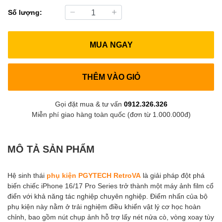
Số lượng:
MUA NGAY
THÊM VÀO GIỎ
Gọi đặt mua & tư vấn
0912.326.326
Miễn phí giao hàng toàn quốc (đơn từ 1.000.000đ)
MÔ TẢ SẢN PHẨM
Hệ sinh thái
phụ kiện PGYTECH RetroVA
là giải pháp đột phá
biến chiếc iPhone 16/17 Pro Series trở thành một máy ảnh film cổ
điển với khả năng tác nghiệp chuyên nghiệp. Điểm nhấn của bộ
phụ kiện này nằm ở trải nghiệm điều khiển vật lý cơ học hoàn
chỉnh, bao gồm nút chụp ảnh hỗ trợ lấy nét nửa cò, vòng xoay tùy