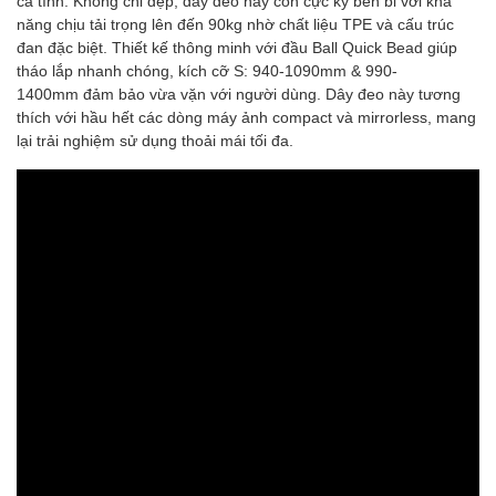
cá tính. Không chỉ đẹp, dây đeo này còn cực kỳ bền bỉ với khả
năng chịu tải trọng lên đến 90kg nhờ chất liệu TPE và cấu trúc
đan đặc biệt. Thiết kế thông minh với đầu Ball Quick Bead giúp
tháo lắp nhanh chóng, kích cỡ S: 940-1090mm & 990-
1400mm đảm bảo vừa vặn với người dùng. Dây đeo này tương
thích với hầu hết các dòng máy ảnh compact và mirrorless, mang
lại trải nghiệm sử dụng thoải mái tối đa.