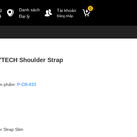
0
g
Danh sách
Tài khoản
6
Đại lý
Đăng nhập
TECH Shoulder Strap
ản phẩm:
P-CB-433
 Strap Slim