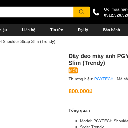
Gọi mua hàn
0912.326.32
hiệu
Liên hệ
Tin tức
Đại lý
Bảo hành
Shoulder Strap Slim (Trendy)
Dây đeo máy ảnh PGY
Slim (Trendy)
MỚI
Thương hiệu:
PGYTECH
Mã s
800.000₫
Tổng quan
Model: PGYTECH Shoulder
Style: Trendy