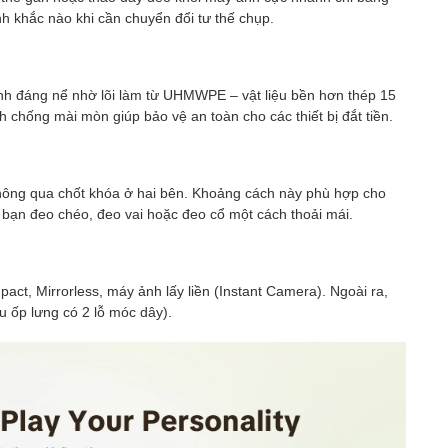
h khắc nào khi cần chuyển đổi tư thế chụp.
h đáng nể nhờ lõi làm từ UHMWPE – vật liệu bền hơn thép 15
nh chống mài mòn giúp bảo vệ an toàn cho các thiết bị đắt tiền.
hông qua chốt khóa ở hai bên. Khoảng cách này phù hợp cho
bạn đeo chéo, đeo vai hoặc đeo cổ một cách thoải mái.
t, Mirrorless, máy ảnh lấy liền (Instant Camera). Ngoài ra,
 ốp lưng có 2 lỗ móc dây).