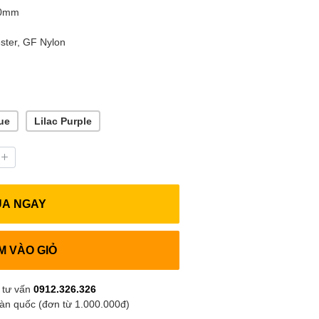
60mm
ster, GF Nylon
ue
Lilac Purple
UA NGAY
M VÀO GIỎ
 tư vấn
0912.326.326
oàn quốc (đơn từ 1.000.000đ)