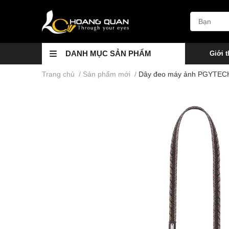
DANH MỤC SẢN PHẨM
Giới t
Trang chủ
/
Sản phẩm mới
/
Dây đeo máy ảnh PGYTECH 