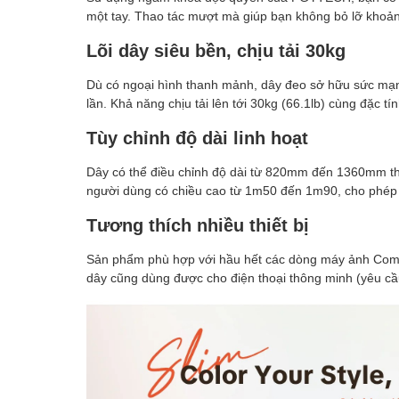
một tay. Thao tác mượt mà giúp bạn không bỏ lỡ khoản
Lõi dây siêu bền, chịu tải 30kg
Dù có ngoại hình thanh mảnh, dây đeo sở hữu sức mạn
lần. Khả năng chịu tải lên tới 30kg (66.1lb) cùng đặc tí
Tùy chỉnh độ dài linh hoạt
Dây có thể điều chỉnh độ dài từ 820mm đến 1360mm t
người dùng có chiều cao từ 1m50 đến 1m90, cho phép 
Tương thích nhiều thiết bị
Sản phẩm phù hợp với hầu hết các dòng máy ảnh Compac
dây cũng dùng được cho điện thoại thông minh (yêu cầu