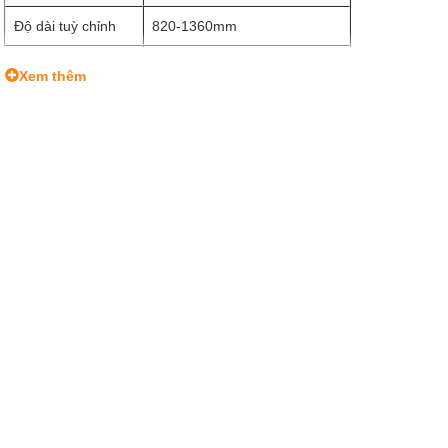
Độ dài tuỳ chỉnh
820-1360mm
Tải trọng
30kg
Xem thêm
UHMWPE, polyester, GF
Chất liệu
Nylon
Trọng lượng
50g