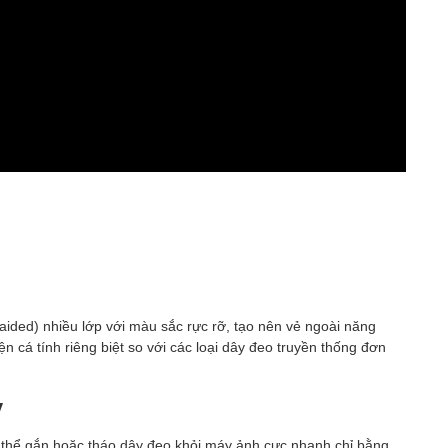
h
aided) nhiều lớp với màu sắc rực rỡ, tạo nên vẻ ngoài năng
ện cá tính riêng biệt so với các loại dây đeo truyền thống đơn
y
hể gắn hoặc tháo dây đeo khỏi máy ảnh cực nhanh chỉ bằng