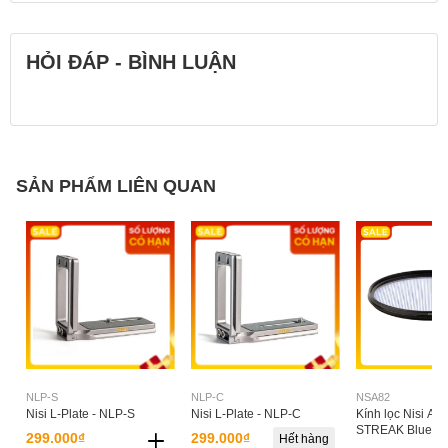
HỎI ĐÁP - BÌNH LUẬN
SẢN PHẨM LIÊN QUAN
NLP-S
NLP-C
NSA82
Nisi L-Plate - NLP-S
Nisi L-Plate - NLP-C
Kính lọc Nisi A
STREAK Blue 8
299.000₫
299.000₫
Hết hàng