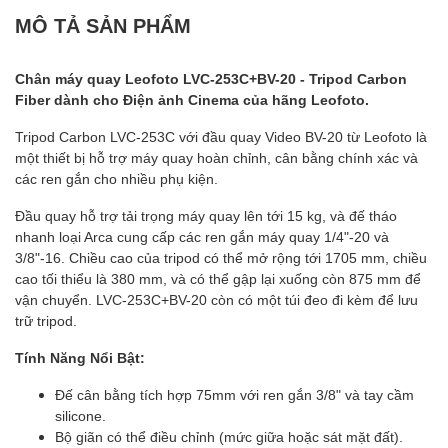
MÔ TẢ SẢN PHẨM
Chân máy quay Leofoto LVC-253C+BV-20 - Tripod Carbon
Fiber
dành cho Điện ảnh Cinema của hãng Leofoto.
Tripod Carbon LVC-253C với đầu quay Video BV-20 từ Leofoto là
một thiết bị hỗ trợ máy quay hoàn chỉnh, cân bằng chính xác và
các ren gắn cho nhiều phụ kiện.
Đầu quay hỗ trợ tải trọng máy quay lên tới 15 kg, và đế tháo
nhanh loại Arca cung cấp các ren gắn máy quay 1/4"-20 và
3/8"-16. Chiều cao của tripod có thể mở rộng tới 1705 mm, chiều
cao tối thiểu là 380 mm, và có thể gập lại xuống còn 875 mm để
vận chuyển. LVC-253C+BV-20 còn có một túi đeo đi kèm để lưu
trữ tripod.
Tính Năng Nổi Bật:
Đế cân bằng tích hợp 75mm với ren gắn 3/8" và tay cầm
silicone.
Bộ giãn có thể điều chỉnh (mức giữa hoặc sát mặt đất).