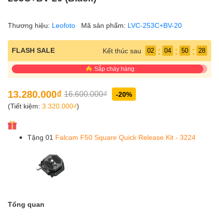
Thương hiệu:
Leofoto
Mã sản phẩm:
LVC-253C+BV-20
:
:
:
FLASH SALE
Kết thúc sau
02
04
50
28
Sắp cháy hàng
13.280.000₫
16.600.000₫
-20%
(Tiết kiệm:
3.320.000₫
)
Tặng 01
Falcam F50 Square Quick Release Kit - 3224
Tổng quan