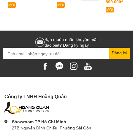
899.000₫
MỚI
MỚI
MỚI
Bạn muốn nhận khuyến mãi
đặc biệt? Đăng ký ngay.
Đăng ký
Công ty TNHH Hoằng Quân
Showroom TP Hồ Chí Minh
27B Nguyễn Đình Chiểu, Phường Sài Gòn