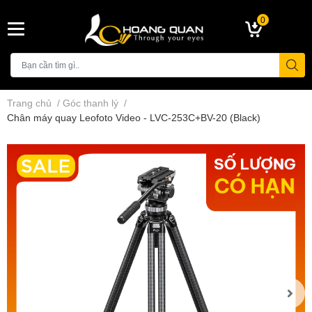
0
Trang chủ
/
Góc thanh lý
/
Chân máy quay Leofoto Video - LVC-253C+BV-20 (Black)