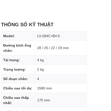
THÔNG SỐ KỸ THUẬT
Model:
LV-284C+BV-5
Đường kính ống
28 / 25 / 22 / 19 mm
chân:
Tải trọng:
4 kg
Trọng lượng:
2 kg
Số đoạn chân:
4
Chiều cao tối đa:
1580 mm
Chiều cao thấp
175 mm
nhất: