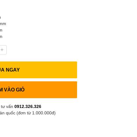
m
 mm
mm
mm
UA NGAY
M VÀO GIỎ
 tư vấn
0912.326.326
oàn quốc (đơn từ 1.000.000đ)