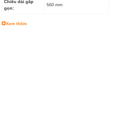
Chiều dài gấp
560 mm
gọn:
Đường kính cơ
ø52 mm
Xem thêm
sở: