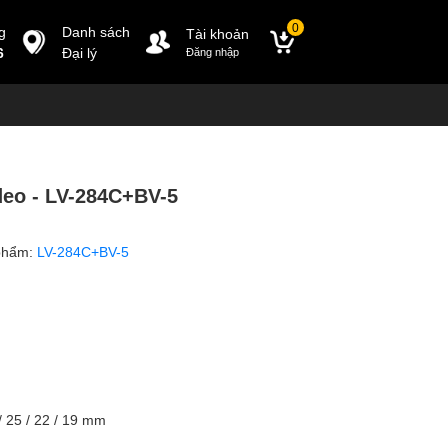
0
g
Danh sách
Tài khoản
6
Đại lý
Đăng nhập
deo - LV-284C+BV-5
phẩm:
LV-284C+BV-5
 25 / 22 / 19 mm