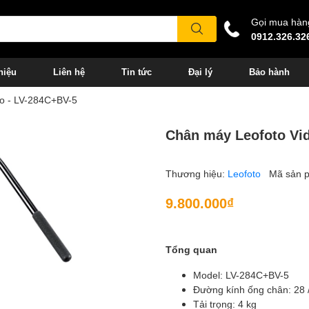
Gọi mua hàn
0912.326.32
hiệu
Liên hệ
Tin tức
Đại lý
Bảo hành
o - LV-284C+BV-5
Chân máy Leofoto Vi
Thương hiệu:
Leofoto
Mã sản 
9.800.000₫
Tổng quan
Model: LV-284C+BV-5
Đường kính ống chân: 28 /
Tải trọng: 4 kg