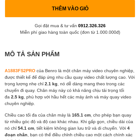
THÊM VÀO GIỎ
Gọi đặt mua & tư vấn
0912.326.326
Miễn phí giao hàng toàn quốc (đơn từ 1.000.000đ)
MÔ TẢ SẢN PHẨM
A1883FS2PRO
của Benro là một chân máy video chuyên nghiệp,
được thiết kế để đáp ứng nhu cầu quay video chất lượng cao. Với
trọng lượng nhẹ chỉ
2.1 kg
, nó dễ dàng mang theo trong các
chuyến đi quay. Chân máy này có khả năng chịu tải trọng tối
đa
2.5 kg
, phù hợp với hầu hết các máy ảnh và máy quay video
chuyên nghiệp.
Chiều cao tối đa của chân máy là
165.1 cm
, cho phép bạn quay
từ nhiều góc độ và độ cao khác nhau. Khi gấp gọn, chiều dài của
nó chỉ
54.1 cm
, tiết kiệm không gian lưu trữ và di chuyển. Với
4
đoạn chân
, bạn có thể điều chỉnh chiều cao một cách chính xác