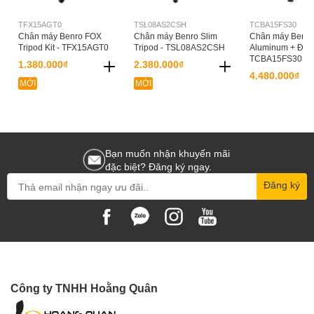
TFX15AGT0
TSL08AS2CSH
TCBA15FS30
Chân máy Benro FOX
Chân máy Benro Slim
Chân máy Benro
Tripod Kit - TFX15AGT0
Tripod - TSL08AS2CSH
Aluminum + Đầu
TCBA15FS30
1.380.000₫
2.380.000₫
4.480.000₫
MỚI
MỚI
Bạn muốn nhận khuyến mãi
đặc biệt? Đăng ký ngay.
Đăng ký
Công ty TNHH Hoằng Quân