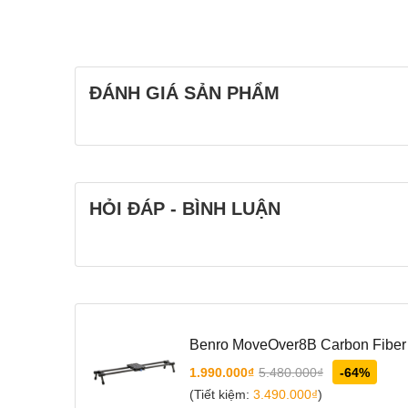
ĐÁNH GIÁ SẢN PHẨM
HỎI ĐÁP - BÌNH LUẬN
Benro MoveOver8B Carbon Fiber 
1.990.000₫
5.480.000₫
-64%
(Tiết kiệm:
3.490.000₫
)