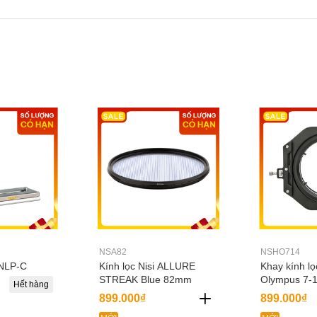
NSA82
NSHO714
 NLP-C
Kính lọc Nisi ALLURE
Khay kính lọ
STREAK Blue 82mm
Olympus 7-1
Hết hàng
899.000₫
899.000₫