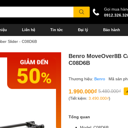
Gọi mua hàn
0912.326.32
hiệu
Liên hệ
Tin tức
Đại lý
Bảo hành
ber Slider - C08D6B
Benro MoveOver8B Car
C08D6B
Thương hiệu:
Benro
Mã sản p
1.990.000₫
5.480.000₫
(Tiết kiệm:
3.490.000₫
)
Tổng quan
Model: C08D6B