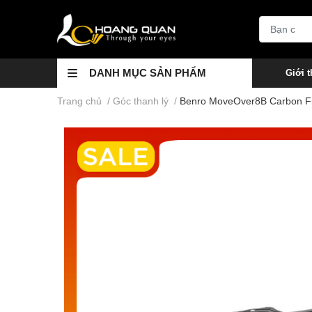
DANH MỤC SẢN PHẨM
Giới t
Trang chủ
/
Góc thanh lý
/
Benro MoveOver8B Carbon Fi