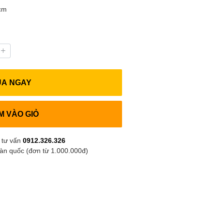
 cm
UA NGAY
M VÀO GIỎ
 tư vấn
0912.326.326
oàn quốc (đơn từ 1.000.000đ)