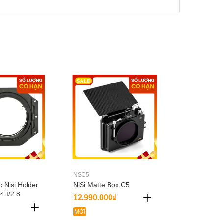
NSC5
c Nisi Holder
NiSi Matte Box C5
4 f/2.8
12.990.000₫
MỚI