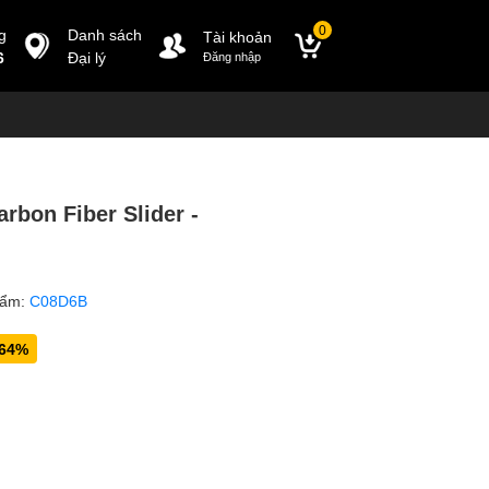
0
g
Danh sách
Tài khoản
6
Đại lý
Đăng nhập
bon Fiber Slider -
hẩm:
C08D6B
-64%