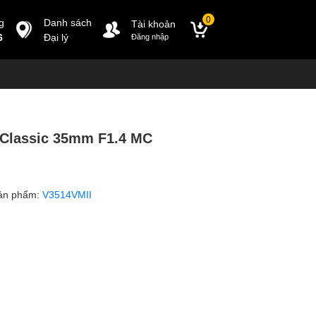
0
g
Danh sách
Tài khoản
6
Đại lý
Đăng nhập
Classic 35mm F1.4 MC
ản phẩm:
V3514VMII