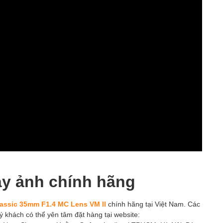
áy ảnh chính hãng
assic 35mm F1.4 MC Lens VM II
chính hãng tại Việt Nam. Các
ý khách có thể yên tâm đặt hàng tại website: