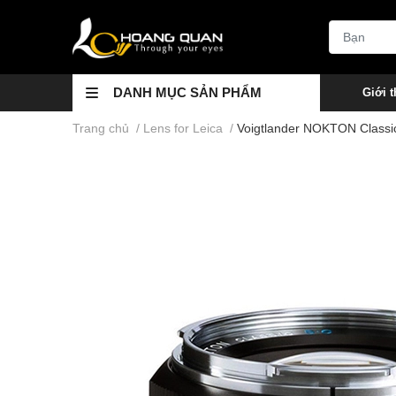
DANH MỤC SẢN PHẨM
Giới t
Trang chủ
/
Lens for Leica
/
Voigtlander NOKTON Classi