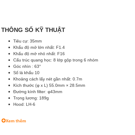
THÔNG SỐ KỸ THUẬT
Tiêu cự: 35mm
Khẩu độ mở lớn nhất: F1.4
Khẩu độ mở nhỏ nhất: F16
Cấu trúc quang học: 8 lớp gộp trong 6 nhóm
Góc nhìn : 63°
Số lá khẩu 10
Khoảng cách lấy nét gần nhất: 0.7m
Kích thước (φ x L) 55.0mm × 28.5mm
Đường kính filter: φ43mm
Trọng lương: 189g
Hood: LH-6
Xem thêm