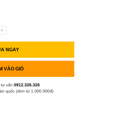
UA NGAY
M VÀO GIỎ
 tư vấn
0912.326.326
oàn quốc (đơn từ 1.000.000đ)