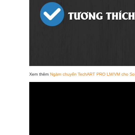
Xem thêm
Ngàm chuyển TechART PRO LM/VM cho Son