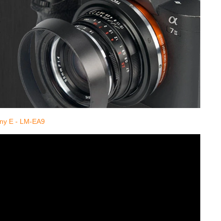
y E - LM-EA9