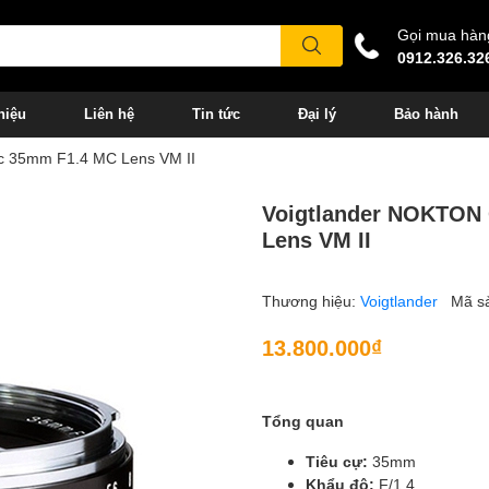
Gọi mua hàn
0912.326.32
hiệu
Liên hệ
Tin tức
Đại lý
Bảo hành
c 35mm F1.4 MC Lens VM II
Voigtlander NOKTON 
Lens VM II
Thương hiệu:
Voigtlander
Mã s
13.800.000₫
Tổng quan
Tiêu cự:
35mm
Khẩu độ:
F/1.4