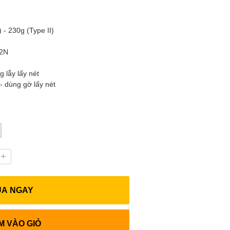
 - 230g (Type II)
12N
g lẫy lấy nét
- dùng gờ lấy nét
UA NGAY
M VÀO GIỎ