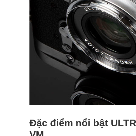
Đặc điểm nổi bật ULT
VM