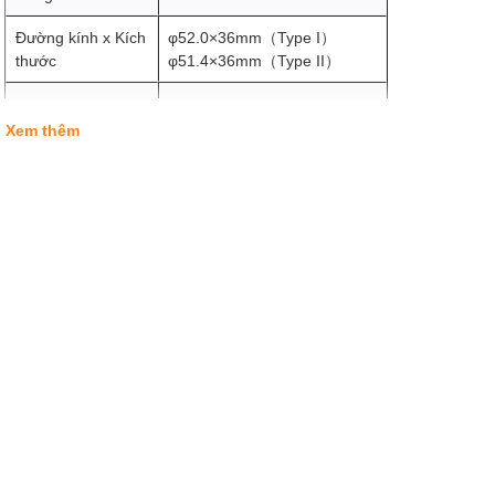
Đường kính x Kích
φ52.0×36mm（Type I）
thước
φ51.4×36mm（Type II）
Filter size
φ39mm
Xem thêm
190g（Type I）
Trọng lượng
230g（Type II）
LH-4N (Optional)
Lens Hood
LH-12 (Opitonal)
Nickel （Type I）- dùng lẫy
lấy nét
Màu sắc
Đen & Bạc（Type II）- dùng
gờ lấy nét