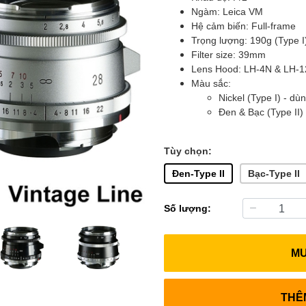
Ngàm: Leica VM
Hệ cảm biến: Full-frame
Trọng lượng: 190g (Type I)
Filter size: 39mm
Lens Hood: LH-4N & LH-
Màu sắc:
Nickel (Type I) - dùn
Đen & Bạc (Type II) 
Tùy chọn:
Đen-Type II
Bạc-Type II
Số lượng:
M
THÊ