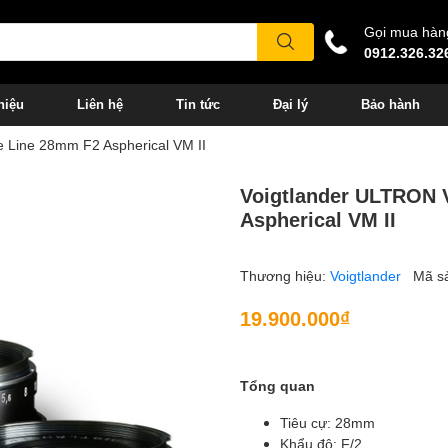
Gọi mua hàn
0912.326.32
hiệu
Liên hệ
Tin tức
Đại lý
Bảo hành
 Line 28mm F2 Aspherical VM II
Voigtlander ULTRON 
Aspherical VM II
Thương hiệu:
Voigtlander
Mã s
19.900.000₫
Tổng quan
Tiêu cự: 28mm
Khẩu độ: F/2