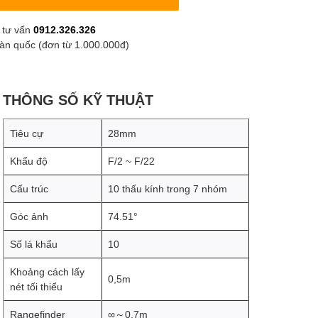
 tư vấn
0912.326.326
oàn quốc (đơn từ 1.000.000đ)
THÔNG SỐ KỸ THUẬT
Tiêu cự
28mm
Khẩu độ
F/2 ~ F/22
Cấu trúc
10 thấu kính trong 7 nhóm
Góc ảnh
74.51°
Số lá khẩu
10
Khoảng cách lấy
0,5m
nét tối thiểu
Rangefinder
∞～0.7m