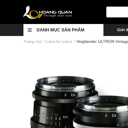
DANH MỤC SẢN PHẨM
Giới t
Trang chủ
/
Lens for Leica
/
Voigtlander ULTRON Vintage