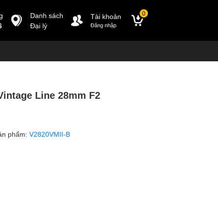
0
g
Danh sách
Tài khoản
6
Đại lý
Đăng nhập
Vintage Line 28mm F2
ản phẩm:
V2820VMII-B