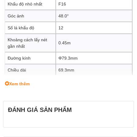
Khẩu độ nhỏ nhất
F16
Góc ảnh
48.0°
Số lá khẩu độ
12
Khoảng cách lấy nét
0.45m
gần nhất
Đường kính
Φ79.3mm
Chiều dài
69.3mm
Trọng lượng
590g
Xem thêm
Filter size
Φ67mm
Ngàm
Sony E
ĐÁNH GIÁ SẢN PHẨM
Hệ cảm biến
Full Frame
Aperture Ring
Equipped (Manual Setting)