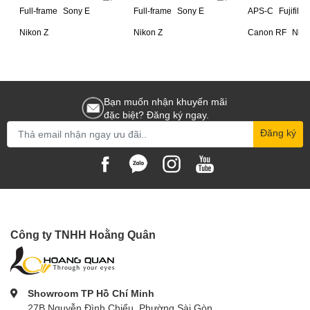
Full-frame
Sony E
Full-frame
Sony E
APS-C
Fujifilm 
Nikon Z
Nikon Z
Canon RF
Niko
Bạn muốn nhận khuyến mãi
đặc biệt? Đăng ký ngay.
Đăng ký
Công ty TNHH Hoằng Quân
Showroom TP Hồ Chí Minh
27B Nguyễn Đình Chiểu, Phường Sài Gòn