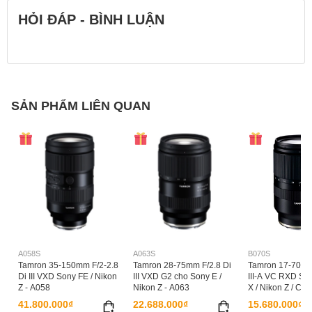
Electric Contact
Available
HỎI ĐÁP - BÌNH LUẬN
Manual Focus Assist
Correspondence
Exif information
Correspondence
Auto Lens Correction
Correspondence
SẢN PHẨM LIÊN QUAN
Compatible: Only on body with 5-
Image Stabilization
Axis
Phụ kiện
Front Cap, Rear Cap, Lens Hood
A058S
A063S
B070S
Tamron 35-150mm F/2-2.8
Tamron 28-75mm F/2.8 Di
Tamron 17-70mm 
Di III VXD Sony FE / Nikon
III VXD G2 cho Sony E /
III-A VC RXD Sony
Z - A058
Nikon Z - A063
X / Nikon Z / Ca
B070
41.800.000₫
22.688.000₫
15.680.000₫