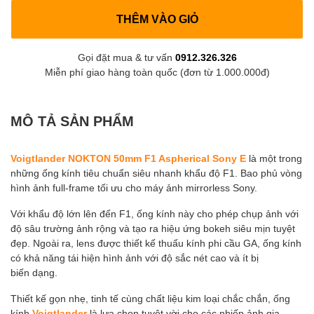
THÊM VÀO GIỎ
Gọi đặt mua & tư vấn
0912.326.326
Miễn phí giao hàng toàn quốc (đơn từ 1.000.000đ)
MÔ TẢ SẢN PHẨM
Voigtlander NOKTON 50mm F1 Aspherical Sony E
là một trong
những ống kính tiêu chuẩn siêu nhanh khẩu độ F1. Bao phủ vòng
hình ảnh full-frame tối ưu cho máy ảnh mirrorless Sony.
Với khẩu độ lớn lên đến F1, ống kính này cho phép chụp ảnh với
độ sâu trường ảnh rộng và tạo ra hiệu ứng bokeh siêu mịn tuyệt
đẹp. Ngoài ra, lens được thiết kế thuấu kính phi cầu GA, ống kính
có khả năng tái hiện hình ảnh với độ sắc nét cao và ít bị
biến dạng.
Thiết kế gọn nhẹ, tinh tế cùng chất liệu kim loại chắc chắn, ống
kính
Voigtlander
là lựa chọn tuyệt vời cho các nhiếp ảnh gia