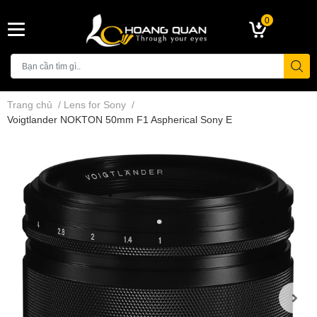
0
Trang chủ
/
Lens for Sony
/
Voigtlander NOKTON 50mm F1 Aspherical Sony E