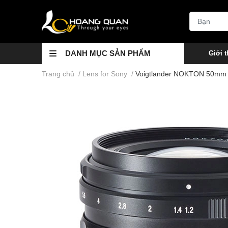
DANH MỤC SẢN PHẨM
Giới t
Trang chủ
/
Lens for Sony
/
Voigtlander NOKTON 50mm F