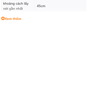
khoảng cách lấy
45cm
nét gần nhất
Xem thêm
Góc nhìn
47.5°
Kích thước kính
Ø 58mm
lọc
Trọng lượng
434 g
Ngàm
Sony E-mount
Phụ kiện kèm theo
Cap trước, cap sau, lens hood