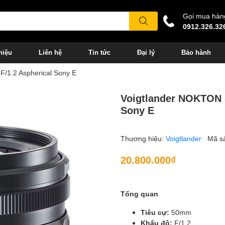
Gọi mua hàn
0912.326.32
hiệu
Liên hệ
Tin tức
Đại lý
Bảo hành
/1.2 Aspherical Sony E
Voigtlander NOKTON 
Sony E
Thương hiệu:
Voigtlander
Mã s
20.800.000₫
Tổng quan
Tiêu cự:
50mm
Khẩu độ:
F/1.2