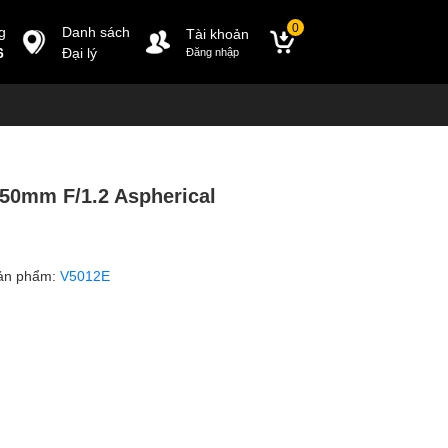
0
g
Danh sách
Tài khoản
6
Đại lý
Đăng nhập
50mm F/1.2 Aspherical
ản phẩm:
V5012E