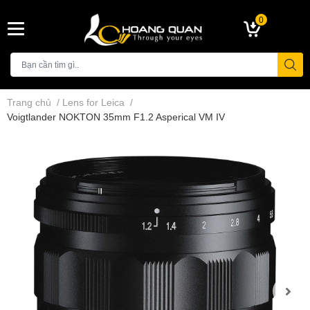
0
Trang chủ
/
Lens for Leica
/
Voigtlander NOKTON 35mm F1.2 Asperical VM IV