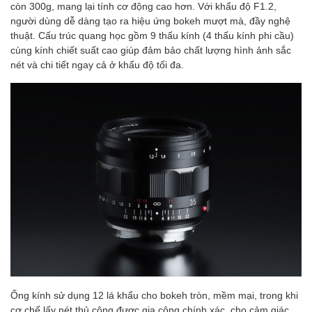
còn 300g, mang lại tính cơ động cao hơn. Với khẩu độ F1.2,
người dùng dễ dàng tạo ra hiệu ứng bokeh mượt mà, đầy nghệ
thuật. Cấu trúc quang học gồm 9 thấu kính (4 thấu kính phi cầu)
cùng kính chiết suất cao giúp đảm bảo chất lượng hình ảnh sắc
nét và chi tiết ngay cả ở khẩu độ tối đa.
Ống kính sử dụng 12 lá khẩu cho bokeh tròn, mềm mại, trong khi
cơ chế lấy nét thủ công được gia công chính xác, cho cảm giác