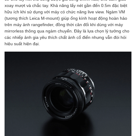
xoay mượt và chắc tay. Khả năng lấy nét gần đến 0.5m đặc biệt
hữu ích khi sử dụng với máy có chức năng live view. Ngàm VM
(tương thích Leica M-mount) giúp ống kính hoạt động hoàn hảo
trên máy ảnh rangefinder, đồng thời cân đối khi dùng với máy
mirrorless thông qua ngàm chuyển. Đây là lựa chọn lý tưởng cho
các nhiếp ảnh gia yêu thích chất ảnh cổ điển nhưng vẫn đòi hỏi
hiệu suất hiện đại.