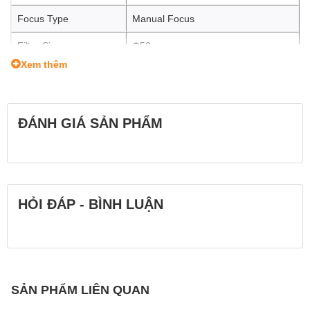
Focus Type
Manual Focus
Filter Size
Φ52mm
Xem thêm
Kích thước (ø x L)
Φ61.8 x 51.5 mm
Trọng lượng
300g
ĐÁNH GIÁ SẢN PHẨM
Lens hood
LH-14 (option)
HỎI ĐÁP - BÌNH LUẬN
SẢN PHẨM LIÊN QUAN