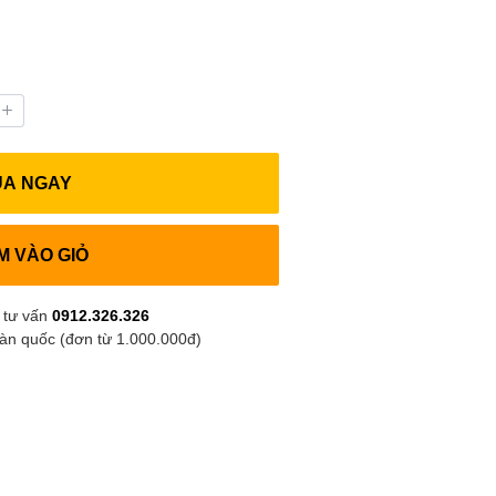
UA NGAY
M VÀO GIỎ
 tư vấn
0912.326.326
oàn quốc (đơn từ 1.000.000đ)