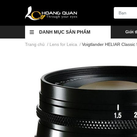
DANH MỤC SẢN PHẨM
Giới t
Trang chủ
/
Lens for Leica
/
Voigtlander HELIAR Classi