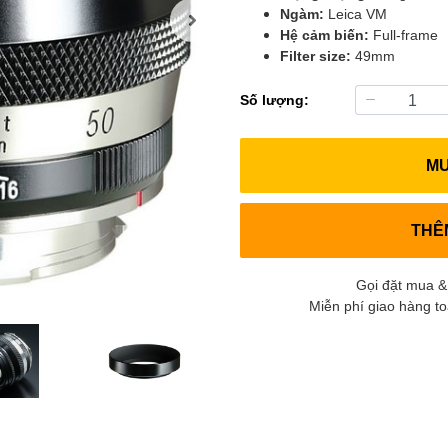
Ngàm:
Leica VM
Hệ cảm biến:
Full-frame
Filter size:
49mm
Số lượng:
M
THÊ
Gọi đặt mua &
Miễn phí giao hàng t