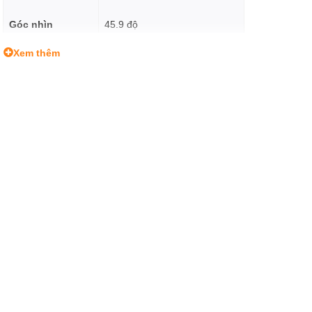
Góc nhìn
45.9 độ
Xem thêm
Lá khẩu độ
10 lá
Khoảng cách lấy
0.5m
nét gần nhất
Kích thước
56.8 x 41.9 mm
Kính lọc
49mm
Trọng lượng
255g