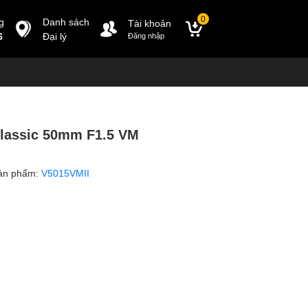
0
g
Danh sách
Tài khoản
6
Đại lý
Đăng nhập
Classic 50mm F1.5 VM
ản phẩm:
V5015VMII