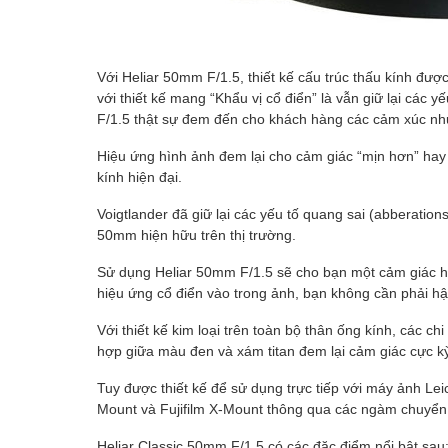
Với Heliar 50mm F/1.5, thiết kế cấu trúc thấu kính được
với thiết kế mang “Khẩu vị cổ điển” là vẫn giữ lại các 
F/1.5 thật sự đem đến cho khách hàng các cảm xúc như
Hiệu ứng hình ảnh đem lại cho cảm giác “mịn hơn” hay
kính hiện đại.
Voigtlander đã giữ lại các yếu tố quang sai (abberation
50mm hiện hữu trên thị trường.
Sử dụng Heliar 50mm F/1.5 sẽ cho bạn một cảm giác hoà
hiệu ứng cổ điển vào trong ảnh, bạn không cần phải h
Với thiết kế kim loại trên toàn bộ thân ống kính, các ch
hợp giữa màu đen và xám titan đem lại cảm giác cực kỳ
Tuy được thiết kế để sử dụng trực tiếp với máy ảnh L
Mount và Fujifilm X-Mount thông qua các ngàm chuyển 
Heliar Classic 50mm F/1.5 có các đặc điểm nổi bật sau