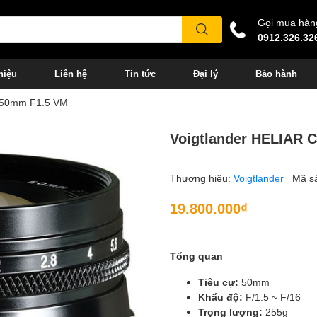
Gọi mua hàn
0912.326.32
hiệu
Liên hệ
Tin tức
Đại lý
Bảo hành
c 50mm F1.5 VM
Voigtlander HELIAR 
Thương hiệu:
Voigtlander
Mã s
19.800.000₫
Tổng quan
Tiêu cự:
50mm
Khẩu độ:
F/1.5 ~ F/16
Trọng lượng:
255g