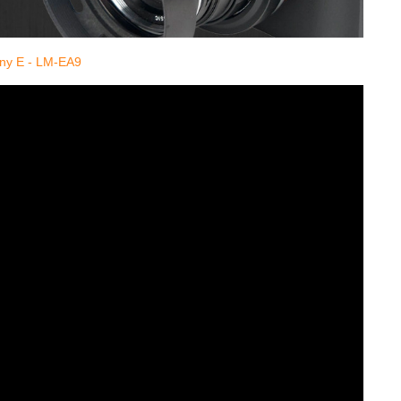
y E - LM-EA9