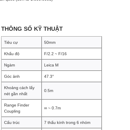
THÔNG SỐ KỸ THUẬT
Tiêu cự
50mm
Khẩu độ
F/2.2 ~ F/16
Ngàm
Leica M
Góc ảnh
47.3°
Khoảng cách lấy
0.5m
nét gần nhất
Range Finder
∞ ~ 0.7m
Coupling
Cấu trúc
7 thấu kính trong 6 nhóm