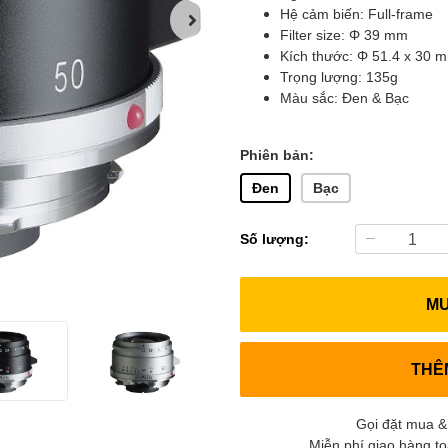
Hệ cảm biến: Full-frame
Filter size: Φ 39 mm
Kích thước: Φ 51.4 x 30 
Trọng lượng: 135g
Màu sắc: Đen & Bạc
Phiên bản:
Đen
Bạc
Số lượng:
M
THÊ
Gọi đặt mua &
Miễn phí giao hàng t