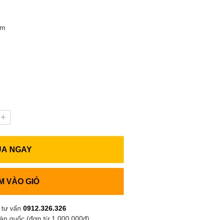
mm
UA NGAY
M VÀO GIỎ
 tư vấn
0912.326.326
oàn quốc (đơn từ 1.000.000đ)