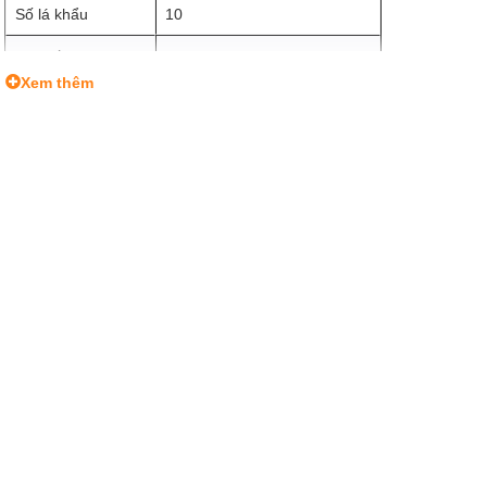
Số lá khẩu
10
Loại lấy nét
Manual Focus
Xem thêm
Kích thước kính
Φ 39 mm
lọc (Filter Size)
Kích thước (ø x L)
Φ 51.4 x 30 mm
Trọng lượng
135 g
Front Cap, Rear Cap, Lens
Phụ kiện
Hood
Lens diagram