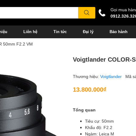
Gọi mua hàn
0912.326.32
hiệu
Liên hệ
Tin tức
Đại lý
Bảo hành
R 50mm F2.2 VM
Voigtlander COLOR-
Thương hiệu:
Voigtlander
Mã s
13.800.000₫
Tổng quan
Tiêu cự: 50mm
Khẩu độ: F2.2
Ngàm: Leica M