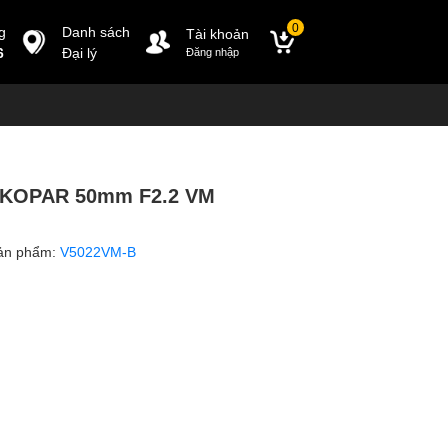
0
g
Danh sách
Tài khoản
6
Đại lý
Đăng nhập
SKOPAR 50mm F2.2 VM
ản phẩm:
V5022VM-B