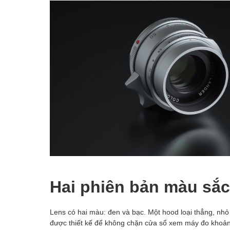
Hai phiên bản màu sắc
Lens có hai màu: đen và bạc. Một hood loại thẳng, nh
được thiết kế để không chặn cửa sổ xem máy đo khoảng