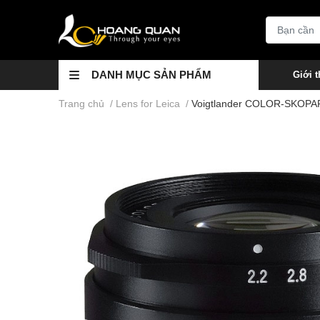
DANH MỤC SẢN PHẨM
Giới t
Trang chủ
/
Lens for Leica
/
Voigtlander COLOR-SKOPA