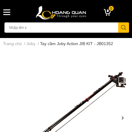
0
Trang chủ
/
Joby
/
Tay cầm Joby Action JIB KIT - JB01352