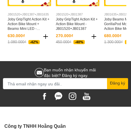
JB01520+JB01387+JB01635
JB01520+JB01387
JB01635+JB01524
Joby GripTight Action Kit +
Joby GripTight Action Kit +
Joby Beamo Min
Action Bike Mount +
Action Bike Mount -
GorillaPod Mobil
Beamo Mini LED -
JB01520+JB01387
Action Bike Moun
JB01520+JB01387+JB016
JB01635+JB015
630.000₫
270.000₫
680.000₫
35
87
1.080.000₫
450.000₫
1.300.000₫
-42%
-40%
-4
Bạn muốn nhận khuyến mãi
đặc biệt? Đăng ký ngay.
Đăng ký
Công ty TNHH Hoằng Quân