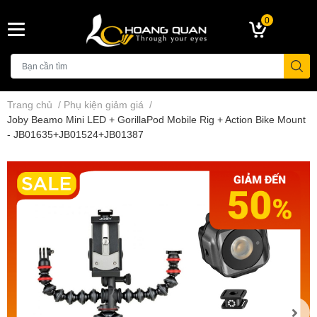
0
Trang chủ
/
Phụ kiện giảm giá
/
Joby Beamo Mini LED + GorillaPod Mobile Rig + Action Bike Mount
- JB01635+JB01524+JB01387