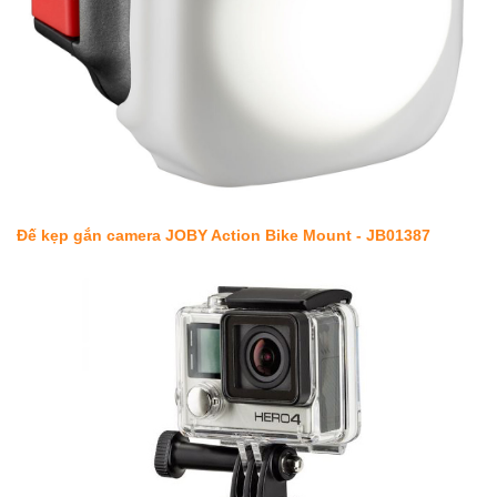
Đế kẹp gắn camera JOBY Action Bike Mount - JB01387