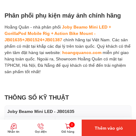
Phân phối phụ kiện máy ảnh chính hãng
Hoằng Quân - nhà phân phối
Joby Beamo Mini LED +
GorillaPod Mobile Rig + Action Bike Mount -
JB01635+JB01524+JB01387
chính hãng tại Việt Nam. Các sản
phẩm có mặt tại khắp các đại lý trên toàn quốc. Quý khách có thể
yên tâm đặt hàng tại website:
hoangquanco.com
miễn phí giao
hàng toàn quốc. Ngoài ra, Showroom Hoằng Quân có mặt tại
TPHCM, Hà Nội, Đà Nẵng để quý khách có thể đến trải nghiệm
sản phẩm tốt nhất!
THÔNG SỐ KỸ THUẬT
Joby Beamo Mini LED - JB01635
Trọng lượng
109 g
0
Thêm vào giỏ
Nhắn tin
Gọi điện
Giỏ hàng
Góc chiếu sáng
55°