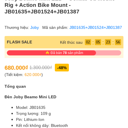
Rig + Action Bike Mount -
JB01635+JB01524+JB01387
Thương hiệu:
Joby
Mã sản phẩm:
JB01635+JB01524+JB01387
:
:
:
FLASH SALE
Kết thúc sau
02
05
23
55
Đã bán
78
sản phẩm
680.000₫
1.300.000₫
-48%
(Tiết kiệm:
620.000₫
)
Tổng quan
Đèn Joby Beamo Mini LED
Model: JB01635
Trọng lượng: 109 g
Pin: Lithium-Ion
Kết nối không dây: Bluetooth