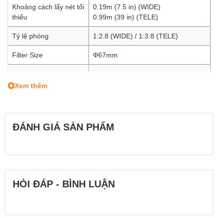
Khoảng cách lấy nét tối
0.19m (7.5 in) (WIDE)
thiểu
0.99m (39 in) (TELE)
Tỷ lệ phóng
1:2.8 (WIDE) / 1:3.8 (TELE)
Filter Size
Φ67mm
Đường kính
Φ77mm
Xem thêm
Chiều dài
126mm (5 in)
Trọng lượng
610g (21.5 oz)
ĐÁNH GIÁ SẢN PHẨM
Số lá khẩu
9 (circular diaphragm)
Khẩu độ nhỏ nhất
F22-40
Phụ kiện
Flower-shaped hood, Lens caps
HỎI ĐÁP - BÌNH LUẬN
Ngàm
Sony E-mount
Lens Diagram