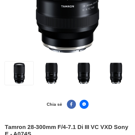
Chia sẻ
Tamron 28-300mm F/4-7.1 Di III VC VXD Sony
E - A074S