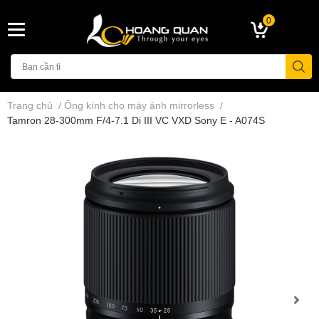
0
Trang chủ
/
Ống kính cho máy ảnh mirrorless
/
Tamron 28-300mm F/4-7.1 Di III VC VXD Sony E - A074S