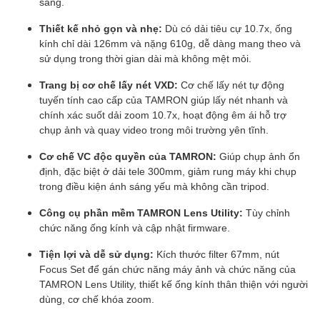
sáng.
Thiết kế nhỏ gọn và nhẹ:
Dù có dải tiêu cự 10.7x, ống
kính chỉ dài 126mm và nặng 610g, dễ dàng mang theo và
sử dụng trong thời gian dài mà không mệt mỏi.
Trang bị cơ chế lấy nét VXD:
Cơ chế lấy nét tự động
tuyến tính cao cấp của TAMRON giúp lấy nét nhanh và
chính xác suốt dải zoom 10.7x, hoạt động êm ái hỗ trợ
chụp ảnh và quay video trong môi trường yên tĩnh.
Cơ chế VC độc quyền của TAMRON:
Giúp chụp ảnh ổn
định, đặc biệt ở dải tele 300mm, giảm rung máy khi chụp
trong điều kiện ánh sáng yếu mà không cần tripod.
Công cụ phần mềm TAMRON Lens Utility:
Tùy chỉnh
chức năng ống kính và cập nhật firmware.
Tiện lợi và dễ sử dụng:
Kích thước filter 67mm, nút
Focus Set để gán chức năng máy ảnh và chức năng của
TAMRON Lens Utility, thiết kế ống kính thân thiện với người
dùng, cơ chế khóa zoom.