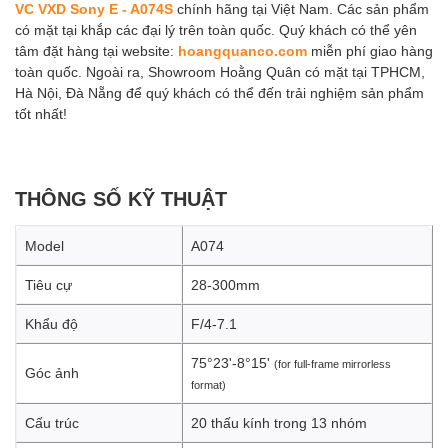
VC VXD Sony E - A074S
chính hãng tại Việt Nam. Các sản phẩm
có mặt tại khắp các đại lý trên toàn quốc. Quý khách có thể yên
tâm đặt hàng tại website:
hoangquanco.com
miễn phí giao hàng
toàn quốc. Ngoài ra, Showroom Hoằng Quân có mặt tại TPHCM,
Hà Nội, Đà Nẵng để quý khách có thể đến trải nghiệm sản phẩm
tốt nhất!
THÔNG SỐ KỸ THUẬT
Model
A074
Tiêu cự
28-300mm
Khẩu độ
F/4-7.1
75°23'-8°15'
(for full-frame mirrorless
Góc ảnh
format)
Cấu trúc
20 thấu kính trong 13 nhóm