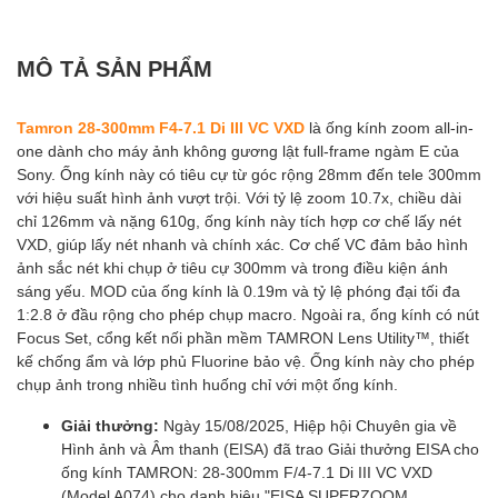
MÔ TẢ SẢN PHẨM
Tamron 28-300mm F4-7.1 Di III VC VXD
là ống kính zoom all-in-
one dành cho máy ảnh không gương lật full-frame ngàm E của
Sony. Ống kính này có tiêu cự từ góc rộng 28mm đến tele 300mm
với hiệu suất hình ảnh vượt trội. Với tỷ lệ zoom 10.7x, chiều dài
chỉ 126mm và nặng 610g, ống kính này tích hợp cơ chế lấy nét
VXD, giúp lấy nét nhanh và chính xác. Cơ chế VC đảm bảo hình
ảnh sắc nét khi chụp ở tiêu cự 300mm và trong điều kiện ánh
sáng yếu. MOD của ống kính là 0.19m và tỷ lệ phóng đại tối đa
1:2.8 ở đầu rộng cho phép chụp macro. Ngoài ra, ống kính có nút
Focus Set, cổng kết nối phần mềm TAMRON Lens Utility™, thiết
kế chống ẩm và lớp phủ Fluorine bảo vệ. Ống kính này cho phép
chụp ảnh trong nhiều tình huống chỉ với một ống kính.
Giải thưởng:
Ngày 15/08/2025, Hiệp hội Chuyên gia về
Hình ảnh và Âm thanh (EISA) đã trao Giải thưởng EISA cho
ống kính TAMRON: 28-300mm F/4-7.1 Di III VC VXD
(Model A074) cho danh hiệu "EISA SUPERZOOM