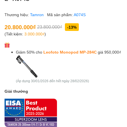
Thương hiệu:
Tamron
Mã sản phẩm:
A074S
20.800.000₫
23.800.000₫
-13%
(Tiết kiệm:
3.000.000₫
)
Giảm 50% cho
Leofoto Monopod MP-284C
giá 950,000₫
(Áp dụng 30/01/2026 đến hết ngày 28/02/2026)
Giải thưởng