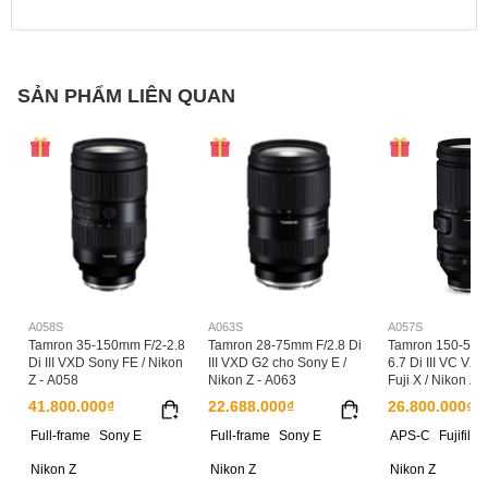
A047Z: 150.3mm (5.9 in)
Chiều dài
SẢN PHẨM LIÊN QUAN
A047E: 148mm (5.8 in)
A047Z: 580g (20.5 oz)
Trọng lượng
A047E: 545g (19.2 oz)
Số lá khẩu
7 lá khẩu
A058S
A063S
A057S
Tamron 35-150mm F/2-2.8
Tamron 28-75mm F/2.8 Di
Tamron 150-500
Di III VXD Sony FE / Nikon
III VXD G2 cho Sony E /
6.7 Di III VC VXD
Khẩu độ nhỏ nhất
F/22-32
Z - A058
Nikon Z - A063
Fuji X / Nikon Z 
41.800.000₫
22.688.000₫
26.800.000₫
Full-frame
Sony E
Full-frame
Sony E
APS-C
Fujifilm 
Phụ kiện đi kèm
Loa che sáng, Nắp ống kính
Nikon Z
Nikon Z
Nikon Z