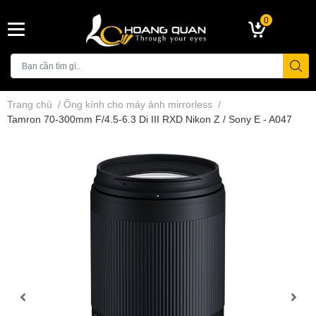
0
Trang chủ
/
Ống kính cho máy ảnh mirrorless
/
Tamron 70-300mm F/4.5-6.3 Di III RXD Nikon Z / Sony E - A047