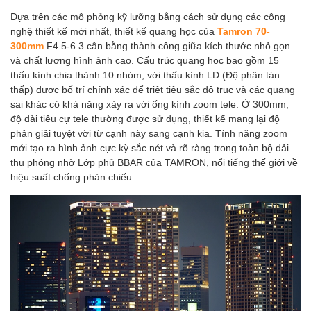
Dựa trên các mô phỏng kỹ lưỡng bằng cách sử dụng các công
nghệ thiết kế mới nhất, thiết kế quang học của
Tamron 70-
300mm
F4.5-6.3 cân bằng thành công giữa kích thước nhỏ gọn
và chất lượng hình ảnh cao. Cấu trúc quang học bao gồm 15
thấu kính chia thành 10 nhóm, với thấu kính LD (Độ phân tán
thấp) được bố trí chính xác để triệt tiêu sắc độ trục và các quang
sai khác có khả năng xảy ra với ống kính zoom tele. Ở 300mm,
độ dài tiêu cự tele thường được sử dụng, thiết kế mang lại độ
phân giải tuyệt vời từ cạnh này sang cạnh kia. Tính năng zoom
mới tạo ra hình ảnh cực kỳ sắc nét và rõ ràng trong toàn bộ dải
thu phóng nhờ Lớp phủ BBAR của TAMRON, nổi tiếng thế giới về
hiệu suất chống phản chiếu.