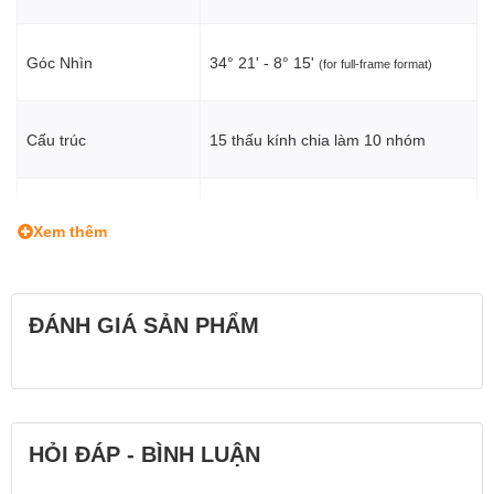
Góc Nhìn
34° 21' - 8° 15'
(for full-frame format)
Cấu trúc
15 thấu kính chia làm 10 nhóm
0.8m (31.5 in) (WIDE) /
Khoảng cách lấy nét
Xem thêm
1.5m (59.1 in) (TELE)
Độ phóng đại
1:9.4 (WIDE) / 1:5.1 (TELE)
ĐÁNH GIÁ SẢN PHẨM
Kính lọc
Φ67mm
HỎI ĐÁP - BÌNH LUẬN
Kích thước
Φ77mm