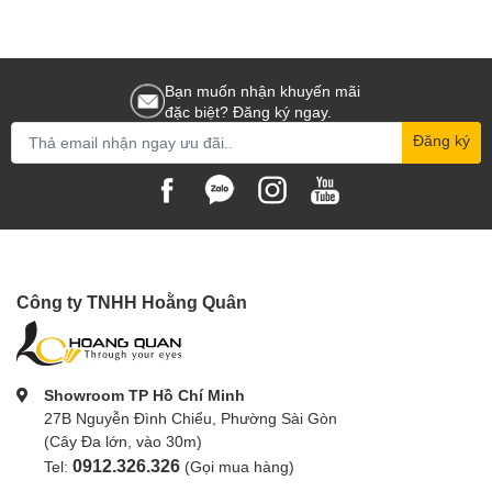
Nikon Z mount
Sử dụng cho máy
Sony E-mount
Bạn muốn nhận khuyến mãi
đặc biệt? Đăng ký ngay.
Đăng ký
Công ty TNHH Hoằng Quân
Showroom TP Hồ Chí Minh
27B Nguyễn Đình Chiểu, Phường Sài Gòn
(Cây Đa lớn, vào 30m)
0912.326.326
Tel:
(Gọi mua hàng)