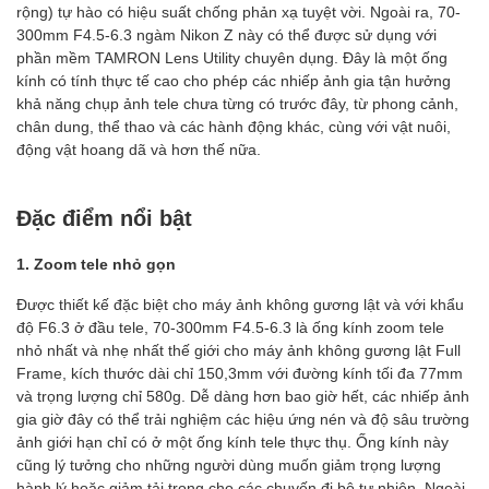
rộng) tự hào có hiệu suất chống phản xạ tuyệt vời. Ngoài ra, 70-
300mm F4.5-6.3 ngàm Nikon Z này có thể được sử dụng với
phần mềm TAMRON Lens Utility chuyên dụng. Đây là một ống
kính có tính thực tế cao cho phép các nhiếp ảnh gia tận hưởng
khả năng chụp ảnh tele chưa từng có trước đây, từ phong cảnh,
chân dung, thể thao và các hành động khác, cùng với vật nuôi,
động vật hoang dã và hơn thế nữa.
Đặc điểm nổi bật
1. Zoom tele nhỏ gọn
Được thiết kế đặc biệt cho máy ảnh không gương lật và với khẩu
độ F6.3 ở đầu tele, 70-300mm F4.5-6.3 là ống kính zoom tele
nhỏ nhất và nhẹ nhất thế giới cho máy ảnh không gương lật Full
Frame, kích thước dài chỉ 150,3mm với đường kính tối đa 77mm
và trọng lượng chỉ 580g. Dễ dàng hơn bao giờ hết, các nhiếp ảnh
gia giờ đây có thể trải nghiệm các hiệu ứng nén và độ sâu trường
ảnh giới hạn chỉ có ở một ống kính tele thực thụ. Ống kính này
cũng lý tưởng cho những người dùng muốn giảm trọng lượng
hành lý hoặc giảm tải trọng cho các chuyến đi bộ tự nhiên. Ngoài