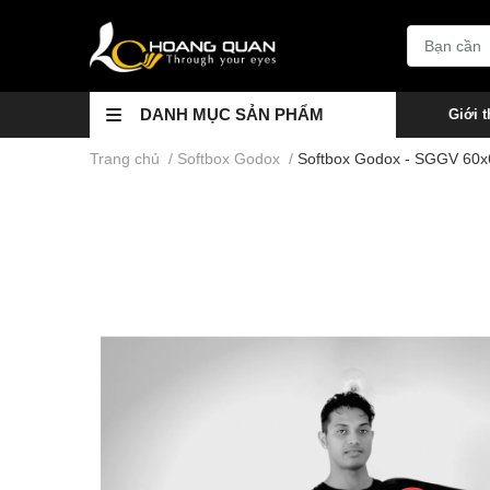
DANH MỤC SẢN PHẨM
Giới t
Trang chủ
/
Softbox Godox
/
Softbox Godox - SGGV 60x