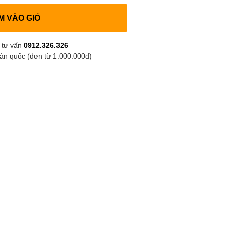
M VÀO GIỎ
 tư vấn
0912.326.326
oàn quốc (đơn từ 1.000.000đ)