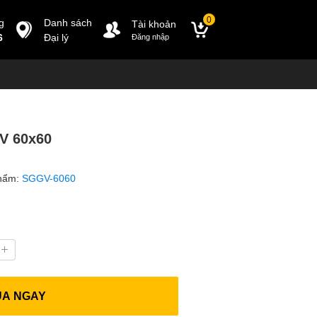
0
g
Danh sách
Tài khoản
6
Đại lý
Đăng nhập
V 60x60
hẩm:
SGGV-6060
UA NGAY