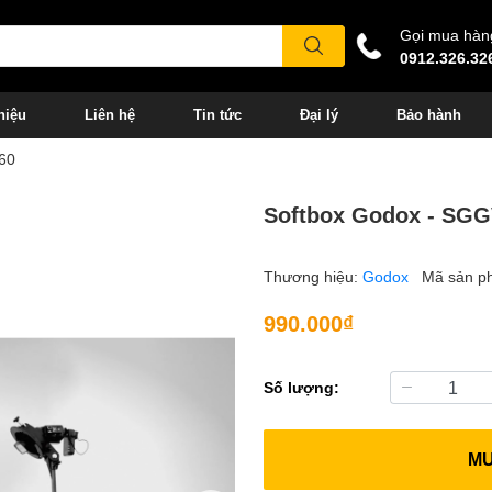
Gọi mua hàn
0912.326.32
hiệu
Liên hệ
Tin tức
Đại lý
Bảo hành
60
Softbox Godox - SGG
Thương hiệu:
Godox
Mã sản p
990.000₫
Số lượng:
M