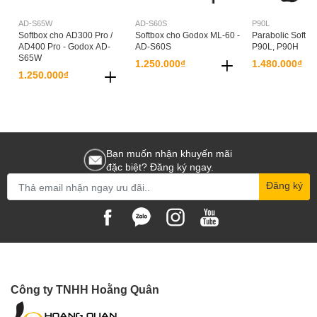
AD-S65W
AD-S60S
P90L
Softbox cho AD300 Pro /
Softbox cho Godox ML-60 -
Parabolic Softbo
AD400 Pro - Godox AD-
AD-S60S
P90L, P90H
S65W
1.250.000₫
1.480.000₫
1.250.000₫
Bạn muốn nhận khuyến mãi
đặc biệt? Đăng ký ngay.
Đăng ký
Công ty TNHH Hoằng Quân