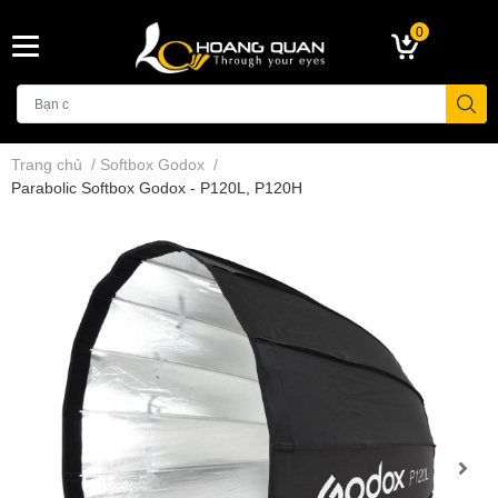
0
Trang chủ
/
Softbox Godox
/
Parabolic Softbox Godox - P120L, P120H