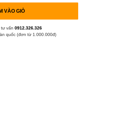
M VÀO GIỎ
 tư vấn
0912.326.326
oàn quốc (đơn từ 1.000.000đ)