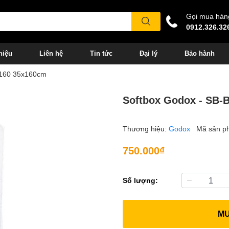
Gọi mua hàn
0912.326.32
hiệu
Liên hệ
Tin tức
Đại lý
Bảo hành
5160 35x160cm
Softbox Godox - SB-
Thương hiệu:
Godox
Mã sản p
750.000₫
Số lượng:
M