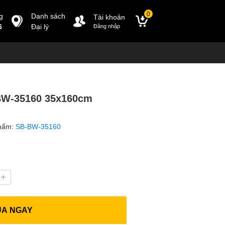
0
g
Danh sách
Tài khoản
6
Đại lý
Đăng nhập
BW-35160 35x160cm
hẩm:
SB-BW-35160
UA NGAY