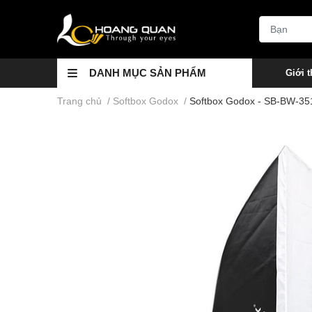
DANH MỤC SẢN PHẨM
Giới t
Trang chủ
/
Softbox Godox
/
Softbox Godox - SB-BW-3