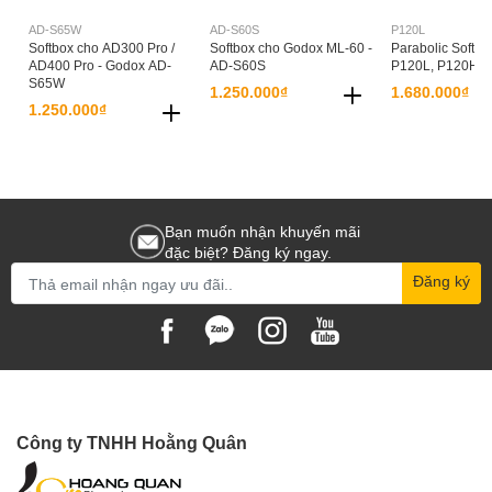
AD-S65W
AD-S60S
P120L
Softbox cho AD300 Pro /
Softbox cho Godox ML-60 -
Parabolic Softbo
AD400 Pro - Godox AD-
AD-S60S
P120L, P120H
S65W
1.250.000₫
1.680.000₫
1.250.000₫
Bạn muốn nhận khuyến mãi
đặc biệt? Đăng ký ngay.
Đăng ký
Công ty TNHH Hoằng Quân