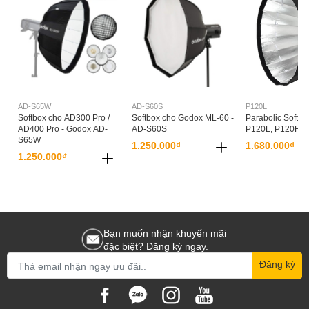
AD-S65W
AD-S60S
P120L
Softbox cho AD300 Pro /
Softbox cho Godox ML-60 -
Parabolic Softbo
AD400 Pro - Godox AD-
AD-S60S
P120L, P120H
S65W
1.250.000₫
1.680.000₫
1.250.000₫
Bạn muốn nhận khuyến mãi
đặc biệt? Đăng ký ngay.
Đăng ký