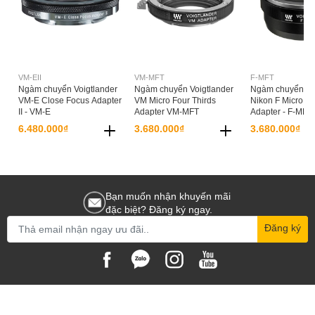
VM-EII
VM-MFT
F-MFT
Ngàm chuyển Voigtlander
Ngàm chuyển Voigtlander
Ngàm chuyển Voi
VM-E Close Focus Adapter
VM Micro Four Thirds
Nikon F Micro Fo
II - VM-E
Adapter VM-MFT
Adapter - F-MFT
6.480.000₫
3.680.000₫
3.680.000₫
Bạn muốn nhận khuyến mãi
đặc biệt? Đăng ký ngay.
Đăng ký