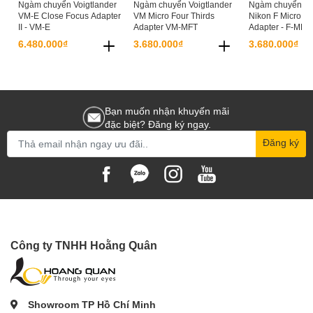
Ngàm chuyển Voigtlander
Ngàm chuyển Voigtlander
Ngàm chuyển Voi
VM-E Close Focus Adapter
VM Micro Four Thirds
Nikon F Micro Fo
II - VM-E
Adapter VM-MFT
Adapter - F-MFT
6.480.000₫
3.680.000₫
3.680.000₫
Bạn muốn nhận khuyến mãi
đặc biệt? Đăng ký ngay.
Đăng ký
Công ty TNHH Hoằng Quân
Showroom TP Hồ Chí Minh