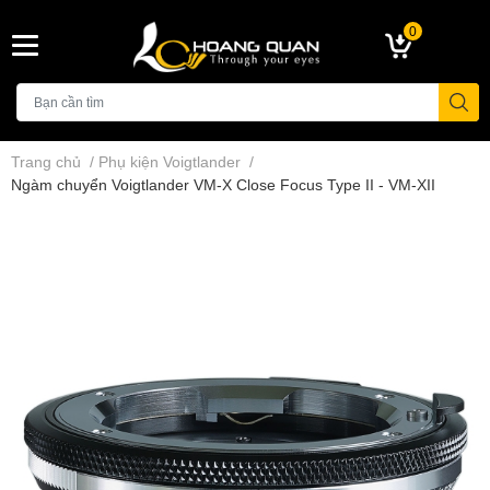
0
Trang chủ
/
Phụ kiện Voigtlander
/
Ngàm chuyển Voigtlander VM-X Close Focus Type II - VM-XII