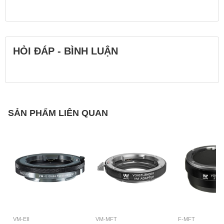
HỎI ĐÁP - BÌNH LUẬN
SẢN PHẨM LIÊN QUAN
VM-EII
VM-MFT
F-MFT