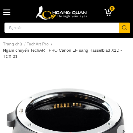
0
Trang chủ
/
TechArt Pro
/
Ngàm chuyển TechART PRO Canon EF sang Hasselblad X1D -
TCX-01