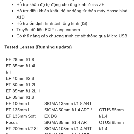
Hỗ trợ khẩu độ tự động cho ống kính Zeiss ZE
Hỗ trợ điều khiển khẩu độ tự động từ thân máy Hasselblad
X1D
Hỗ trợ ổn định hình ảnh ống kính (IS)
Truyền dữ liệu EXIF ​​sang camera
Có thể nâng cấp chương trình cơ sở thông qua Micro USB
Tested Lenses (Running update)
EF 28mm f/1.8
EF 35mm f/1.4L
I/II
EF 40mm f/2.8
EF 50mm f/1.2L
EF 85mm f/1.2L II
EF 85mm f/1.8
EF 100mm L
SIGMA 135mm f/1.8 ART
EF 135mm L
SIGMA 50mm f/1.4 ART /
OTUS 55mm
EF 135mm Soft
EX DG
f/1.4
Focus
SIGMA 85mm f/1.4 ART
OTUS 85mm
EF 200mm f/2.8L
SIGMA 105mm f/1.4 ART
f/1.4