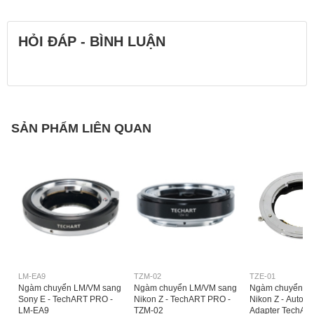
HỎI ĐÁP - BÌNH LUẬN
SẢN PHẨM LIÊN QUAN
LM-EA9
TZM-02
TZE-01
Ngàm chuyển LM/VM sang
Ngàm chuyển LM/VM sang
Ngàm chuyển So
Sony E - TechART PRO -
Nikon Z - TechART PRO -
Nikon Z - Autofo
LM-EA9
TZM-02
Adapter TechAR