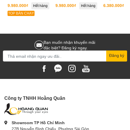
TZE-01
9.980.000₫
9.980.000₫
6.380.000₫
Hết hàng
Hết hàng
TOP BÁN CHẠY
Bạn muốn nhận khuyến mãi
đặc biệt? Đăng ký ngay.
Đăng ký
Công ty TNHH Hoằng Quân
Showroom TP Hồ Chí Minh
27B Nguyễn Đình Chiểu, Phường Sài Gòn