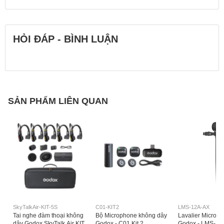
Max Transmitters per
1
Band
HỎI ĐÁP - BÌNH LUẬN
Built-In Recorder
Yes
Timecode Support
No
SẢN PHẨM LIÊN QUAN
Mobile App Compatible
No
Sample
48 kHz / 16-Bit
Rate/Resolution
Dynamic Range
90 dB
SkyTalkAir-KIT-5S
C01-KIT2
LMS-12A-AX
Tai nghe đàm thoại không
Bộ Microphone không dây
Lavalier Micro c
dây Godox SkyTalk Air KIT
Godox - C01 Kit 2
Godox - LMS-12