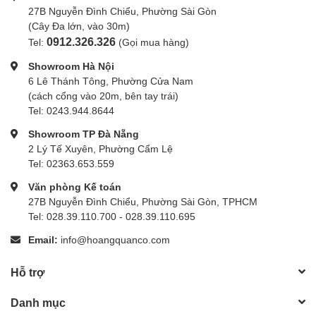
Audio I/O
27B Nguyễn Đình Chiểu, Phường Sài Gòn
Unbalanced Headphone Output
(Cây Đa lớn, vào 30m)
0912.326.326
Tel:
(Gọi mua hàng)
Pad
6 dB
Showroom Hà Nội
6 Lê Thánh Tông, Phường Cửa Nam
(cách cổng vào 20m, bên tay trái)
Phantom Power
Tel: 0243.944.8644
No
Protection
Showroom TP Đà Nẵng
2 Lý Tế Xuyên, Phường Cẩm Lệ
Frequency Response
50 Hz to 18 kHz
Tel: 02363.653.559
Văn phòng Kế toán
27B Nguyễn Đình Chiểu, Phường Sài Gòn, TPHCM
Network I/O
No
Tel: 028.39.110.700 - 028.39.110.695
Email:
info@hoangquanco.com
Word Clock I/O
No
Hỗ trợ
Danh mục
USB/Lightning
USB-C Female (Charging)