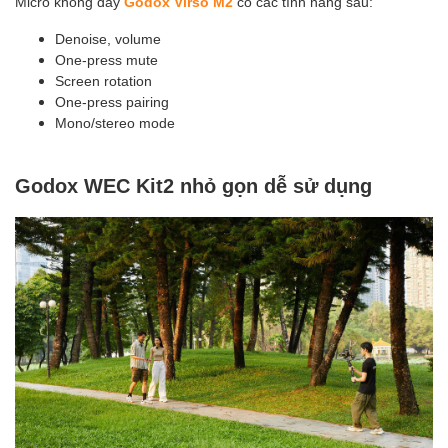
Micro không dây
Godox Virso M2
có các tính năng sau:
Denoise, volume
One-press mute
Screen rotation
One-press pairing
Mono/stereo mode
Godox WEC Kit2 nhỏ gọn dễ sử dụng