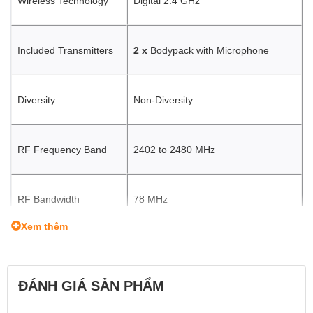
Wireless Technology
Digital 2.4 GHz
Included Transmitters
2 x
Bodypack with Microphone
Diversity
Non-Diversity
RF Frequency Band
2402 to 2480 MHz
RF Bandwidth
78 MHz
Xem thêm
RF Channel Scanning
Auto-Scan
ĐÁNH GIÁ SẢN PHẨM
Max Operating Range
656.2' / 200 m