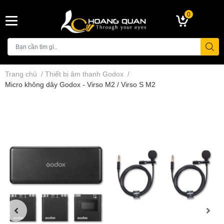
0
Trang chủ
/
Thiết bị âm thanh Godox
/
Micro không dây Godox - Virso M2 / Virso S M2