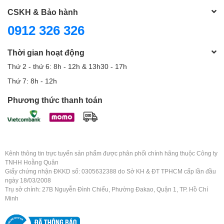
Connectivity
CSKH & Bảo hành
0912 326 326
Power Requirements
Battery
Thời gian hoạt động
Thứ 2 - thứ 6: 8h - 12h & 13h30 - 17h
Battery Type
1 x
Built-In Rechargeable
Thứ 7: 8h - 12h
Internal Battery
Phương thức thanh toán
600 mAh
Capacity
Approx. Battery Life
17 Hours
Kênh thông tin trực tuyến sản phẩm được phân phối chính hãng thuộc Công ty
TNHH Hoằng Quân
Giấy chứng nhận ĐKKD số: 0305632388 do Sở KH & ĐT TPHCM cấp lần đầu
DC Input Power
5 VDC at 0.45A
ngày 18/03/2008
Trụ sở chính: 27B Nguyễn Đình Chiểu, Phường Đakao, Quận 1, TP. Hồ Chí
Minh
1 x
Graphic LCD (AF Level, Battery
Display & Indicators
Status, Clip, Power, Recharging)