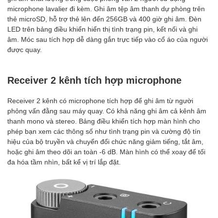
microphone lavalier đi kèm. Ghi âm tệp âm thanh dự phòng trên
thẻ microSD, hỗ trợ thẻ lên đến 256GB và 400 giờ ghi âm. Đèn
LED trên bảng điều khiển hiển thị tình trạng pin, kết nối và ghi
âm. Móc sau tích hợp dễ dàng gắn trực tiếp vào cổ áo của người
được quay.
Receiver 2 kênh tích hợp microphone
Receiver 2 kênh có microphone tích hợp để ghi âm từ người
phỏng vấn đằng sau máy quay. Có khả năng ghi âm cả kênh âm
thanh mono và stereo. Bảng điều khiển tích hợp màn hình cho
phép bạn xem các thông số như tình trạng pin và cường độ tín
hiệu của bộ truyền và chuyển đổi chức năng giảm tiếng, tắt âm,
hoặc ghi âm theo dõi an toàn -6 dB. Màn hình có thể xoay để tối
đa hóa tầm nhìn, bất kể vị trí lắp đặt.