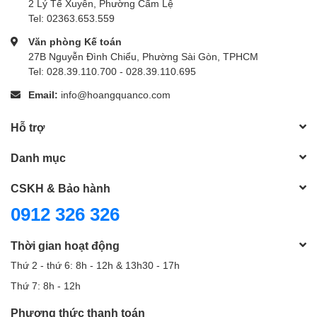
2 Lý Tế Xuyên, Phường Cẩm Lệ
Frequency Response
50 Hz to 20 kHz
Tel: 02363.653.559
Sync Method
2.4 GHz QPSK
Văn phòng Kế toán
27B Nguyễn Đình Chiểu, Phường Sài Gòn, TPHCM
Antenna
Internal
Tel: 028.39.110.700 - 028.39.110.695
Power Requirements
Battery
Email:
info@hoangquanco.com
Battery Type
1 x
Built-In Rechargeable
Hỗ trợ
Internal Battery
300 mAh
Danh mục
Capacity
CSKH & Bảo hành
Approx. Battery Life
10 Hours
0912 326 326
USB/Lightning I/O
USB-C (Charging)
TFT (Battery Status, Mute, Signal
Thời gian hoạt động
Display & Indicators
Strength)
Thứ 2 - thứ 6: 8h - 12h & 13h30 - 17h
Operating Temperature
14 to 131°F / -10 to 55°C
Thứ 7: 8h - 12h
Phương thức thanh toán
Dimensions
1.6 x 2 x 0.6" / 40 x 50 x 14 mm