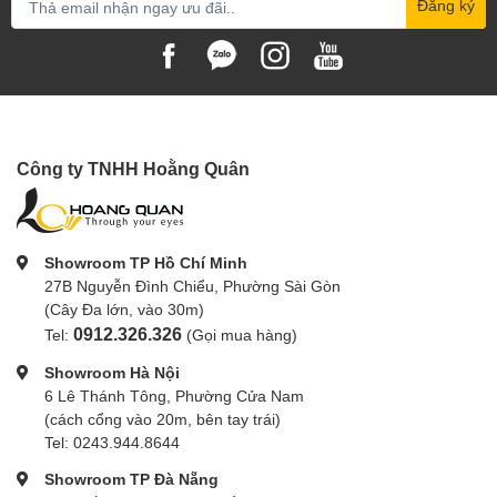
Đăng ký
Operating Temperature
14 to 122°F / -10 to 50°C
Dimensions
1.6 x 2 x 0.6" / 40 x 50 x 14 mm
Weight
1 oz / 27 g
Transmitter
Công ty TNHH Hoằng Quân
Transmitter Type
Clip-On with Microphone
RF Output Power
Not Specified by Manufacturer
Showroom TP Hồ Chí Minh
27B Nguyễn Đình Chiểu, Phường Sài Gòn
Audio I/O
1 x
1/8" / 3.5 mm TRS Female Input
(Cây Đa lớn, vào 30m)
0912.326.326
Tel:
(Gọi mua hàng)
Pad
None
Showroom Hà Nội
Muting
Mute Switch
6 Lê Thánh Tông, Phường Cửa Nam
(cách cổng vào 20m, bên tay trái)
Auto-Level Control
No
Tel: 0243.944.8644
Signal Processing
None
Showroom TP Đà Nẵng