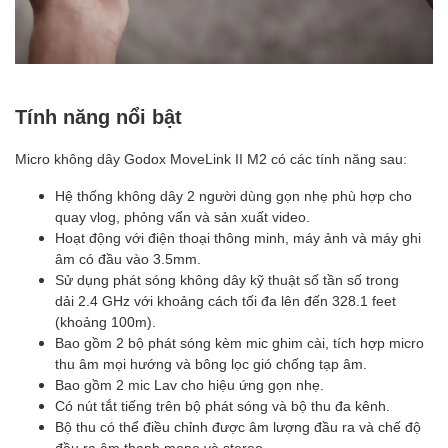
Tính năng nổi bật
Micro không dây Godox MoveLink II M2 có các tính năng sau:
Hệ thống không dây 2 người dùng gọn nhẹ phù hợp cho
quay vlog, phỏng vấn và sản xuất video.
Hoạt động với điện thoại thông minh, máy ảnh và máy ghi
âm có đầu vào 3.5mm.
Sử dụng phát sóng không dây kỹ thuật số tần số trong
dải 2.4 GHz với khoảng cách tối đa lên đến 328.1 feet
(khoảng 100m).
Bao gồm 2 bộ phát sóng kèm mic ghim cài, tích hợp micro
thu âm mọi hướng và bông lọc gió chống tạp âm.
Bao gồm 2 mic Lav cho hiệu ứng gọn nhẹ.
Có nút tắt tiếng trên bộ phát sóng và bộ thu đa kênh.
Bộ thu có thể điều chỉnh được âm lượng đầu ra và chế độ
đầu ra âm thanh mono và stereo.