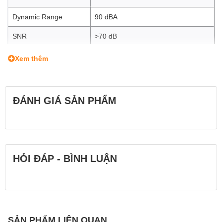
Dynamic Range
90 dBA
SNR
>70 dB
Receiver
Xem thêm
Receiver Type
Camera-Mount / Beltpack
Mounting Options
Belt Clip (with Included Hardware)
ĐÁNH GIÁ SẢN PHẨM
Antenna
Internal
Number of Audio
2
Channels
HỎI ĐÁP - BÌNH LUẬN
1 x
1/8" / 3.5 mm TRS Female
Balanced/Unbalanced Mic Input
Audio I/O
1 x
1/8" / 3.5 mm TRRS Female
Balanced/Unbalanced Headphone
Input
SẢN PHẨM LIÊN QUAN