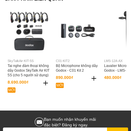
Gain Range
-5 to 10 dB
Frequency Response
50 Hz to 20 kHz
Network I/O
None
USB/Lightning
USB-C Female (Charging)
Connectivity
Standalone Audio
No
Interface Capable
SkyTalkAir-KIT-5S
C01-KIT2
LMS-12A-AX
Tai nghe đàm thoại không
Bộ Microphone không dây
Lavalier Micro c
Power Requirements
Battery
dây Godox SkyTalk Air KIT
Godox - C01 Kit 2
Godox - LMS-12
5S (cho 5 người sử dụng)
890.000₫
480.000₫
Battery Type
1 x
Built-In Rechargeable (Included)
8.690.000₫
MỚI
MỚI
Internal Battery
300 mAh
Capacity
Approx. Battery Life
8 Hours
Bạn muốn nhận khuyến mãi
TFT (Battery Status, Channel, Host
đặc biệt? Đăng ký ngay.
Display & Indicators
Connection, Output Level)