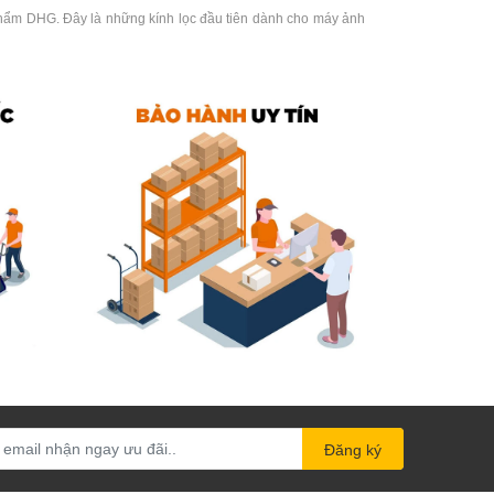
hẩm DHG. Đây là những kính lọc đầu tiên dành cho máy ảnh
ước ngoặt quan trọng, giúp Marumi trở thành một thương hiệu
ều ưu đãi hấp dẫn về kính lọc Marumi, bạn có thể tham khảo
Đăng ký