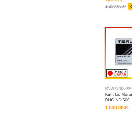
1.230.000₫
-
MSDHGND5004
Kính lọc Maru
DHG ND 500
1.030.000₫