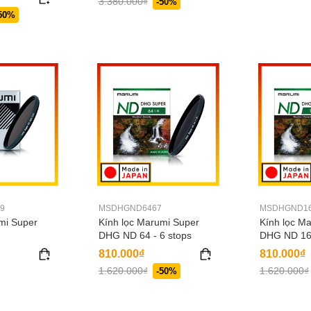
3.380.000₫
-50%
50%
9
MSDHGND6467
MSDHGND1
mi Super
Kính lọc Marumi Super
Kính lọc M
DHG ND 64 - 6 stops
DHG ND 16 
810.000₫
810.000₫
1.620.000₫
1.620.000₫
-50%