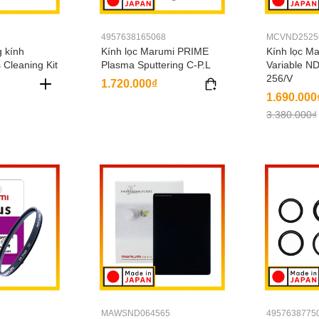
4957638165068
MCVND2525
g kính
Kính lọc Marumi PRIME
Kính lọc Ma
 Cleaning Kit
Plasma Sputtering C-P.L
Variable ND
256/V
1.720.000₫
1.690.000
3.380.000₫
MAWSND064565
4957638775