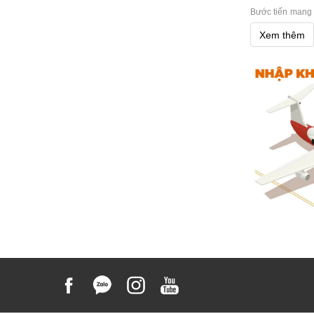
Bước tiến mang
kỹ thuật số ống 
Xem thêm
quốc tế và đạt 
tại
hoangquanc