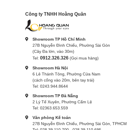
Công ty TNHH Hoằng Quân
Showroom TP Hồ Chí Minh
27B Nguyễn Đình Chiểu, Phường Sài Gòn
(Cây Đa lớn, vào 30m)
0912.326.326
Tel:
(Gọi mua hàng)
Showroom Hà Nội
6 Lê Thánh Tông, Phường Cửa Nam
(cách cổng vào 20m, bên tay trái)
Tel: 0243.944.8644
Showroom TP Đà Nẵng
2 Lý Tế Xuyên, Phường Cẩm Lệ
Tel: 02363.653.559
Văn phòng Kế toán
27B Nguyễn Đình Chiểu, Phường Sài Gòn, TPHCM
Tel: 028.39.110.700 - 028.39.110.695