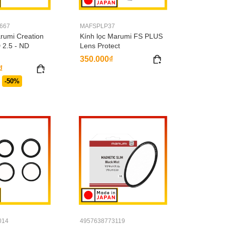
667
MAFSPLP37
rumi Creation
Kính lọc Marumi FS PLUS
 2.5 - ND
Lens Protect
350.000₫
₫
-50%
014
4957638773119