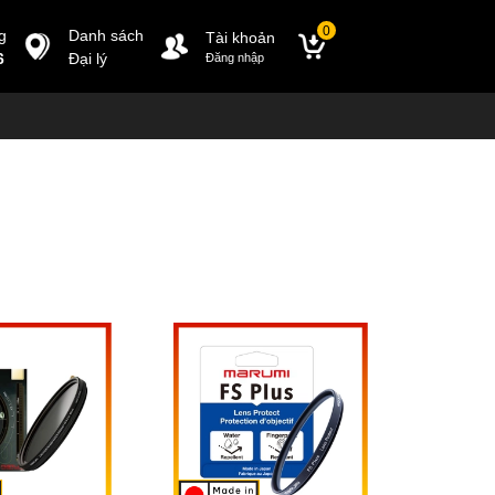
0
g
Danh sách
Tài khoản
6
Đại lý
Đăng nhập