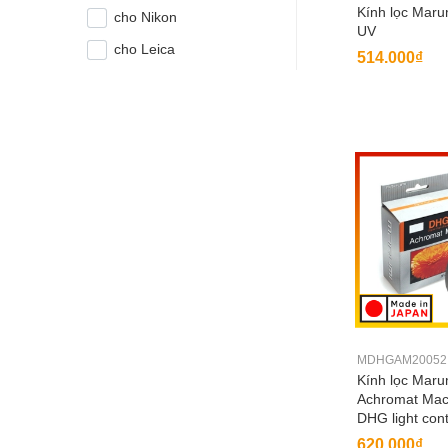
Kính lọc Mar
cho Nikon
UV
cho Leica
514.000₫
MDHGAM20052
Kính lọc Mar
Achromat Macr
DHG light cont
620.000₫