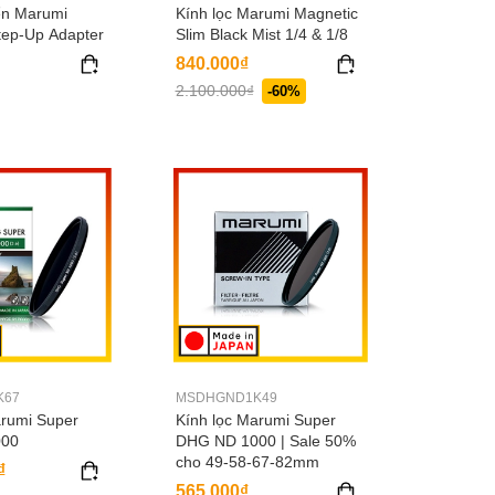
ển Marumi
Kính lọc Marumi Magnetic
tep-Up Adapter
Slim Black Mist 1/4 & 1/8
840.000₫
2.100.000₫
-60%
K67
MSDHGND1K49
arumi Super
Kính lọc Marumi Super
000
DHG ND 1000 | Sale 50%
cho 49-58-67-82mm
₫
565.000₫