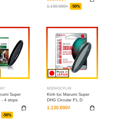
1.130.000₫
-50%
667
MSDHGCPL49
arumi Super
Kính lọc Marumi Super
- 4 stops
DHG Circular P.L.D
1.130.000₫
-50%