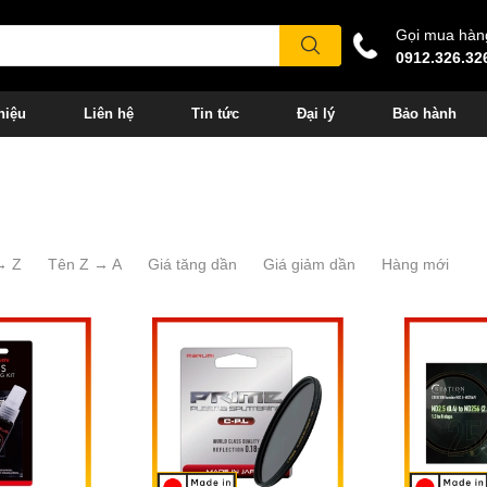
Gọi mua hàn
0912.326.32
hiệu
Liên hệ
Tin tức
Đại lý
Bảo hành
→ Z
Tên Z → A
Giá tăng dần
Giá giảm dần
Hàng mới