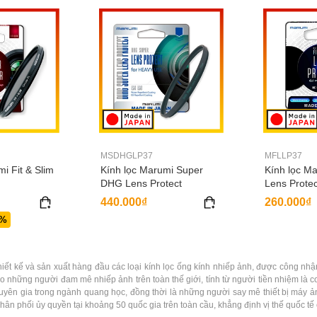
MSDHGLP37
MFLLP37
i Fit & Slim
Kính lọc Marumi Super
Kính lọc Ma
DHG Lens Protect
Lens Protec
440.000₫
260.000₫
0%
thiết kế và sản xuất hàng đầu các loại kính lọc ống kính nhiếp ảnh, được công n
 những người đam mê nhiếp ảnh trên toàn thế giới, tính từ người tiền nhiệm là 
uyên gia trong ngành quang học, đồng thời là những người say mê thiết bị máy 
phân phối ủy quyền tại khoảng 50 quốc gia trên toàn cầu, khẳng định vị thế quốc tế