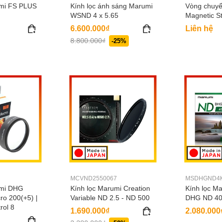
umi FS PLUS
Kính lọc ánh sáng Marumi
Vòng chuy
WSND 4 x 5.65
Magnetic S
6.600.000₫
Liên hệ
8.800.000₫
-25%
MCVND2550067
MSDHGND4
umi DHG
Kính lọc Marumi Creation
Kính lọc M
o 200(+5) |
Variable ND 2.5 - ND 500
DHG ND 4
rol 8
1.690.000₫
2.080.000