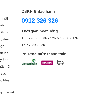
CSKH & Bảo hành
n mãi
0912 326 326
ình
Thời gian hoạt động
Studio
Thứ 2 - thứ 6: 8h - 12h & 13h30 - 17h
Dây đeo
Thứ 7: 8h - 12h
iện
nh lọc
Phương thức thanh toán
áy ảnh
ẩu nối
 sạc
h, Máy
ại, Tablet