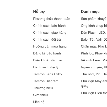
Hỗ trợ
Danh mục
Phương thức thanh toán
Sản phẩm khuyế
Chính sách bảo hành
Ống kính chụp h
Chính sách giao hàng
Đèn Flash, LED, 
Chính sách đổi trả
Balo, Túi, Vali, 
Hướng dẫn mua hàng
Chân máy, Phụ k
Đăng ký bảo hành
Kính lọc, Khay kí
Điều khoản dịch vụ
Vệ sinh Lens, M
Danh sách đại lý
Ngàm chuyển, Kh
Tamron Lens Utility
Thẻ nhớ, Pin, Đế
Tamron Diagram
Phụ kiện Máy ản
quay
Thương hiệu
Phụ kiện Điện tho
Giới thiệu
Liên hệ