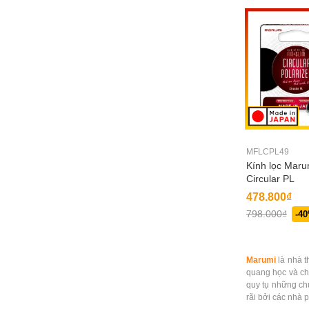
MFLCPL49
Kính lọc Marum
Circular PL
478.800₫
798.000₫
-4
Marumi
là nhà 
quang học và cho
quy tụ những ch
rãi bởi các nhà 