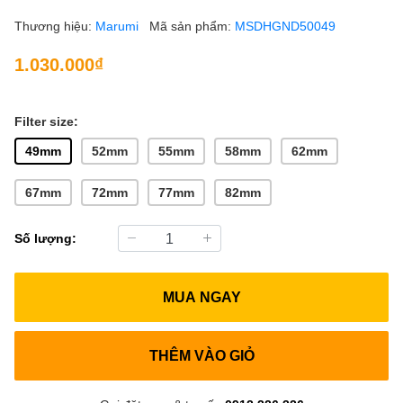
Thương hiệu:
Marumi
Mã sản phẩm:
MSDHGND50049
1.030.000₫
Filter size:
49mm
52mm
55mm
58mm
62mm
67mm
72mm
77mm
82mm
Số lượng:
MUA NGAY
THÊM VÀO GIỎ