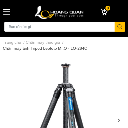
0
Trang chủ
/
Chân máy theo giá
/
Chân máy ảnh Tripod Leofoto Mr.O - LO-284C