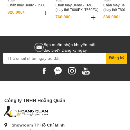
T560
T691
T890
Chân máy Benro - T560
Chân máy Benro - T691
Chân máy Benro
(thay thế T600EX, T660EX)
(thay thế T800E
620.000₫
760.000₫
830.000₫
Bạn muốn nhận khuyến mãi
đặc biệt? Đăng ký ngay.
Đăng ký
Công ty TNHH Hoằng Quân
Showroom TP Hồ Chí Minh