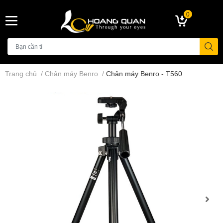
0
Trang chủ
/
Chân máy Benro
/
Chân máy Benro - T560