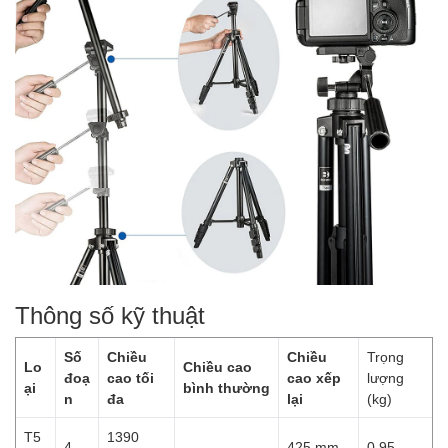
Thông số kỹ thuật
Số
Chiều
Chiều
Trọng
Lo
Chiều cao
đoạ
cao tối
cao xếp
lượng
ại
bình thường
n
đa
lại
(kg)
T5
1390
4
425 mm
0.95