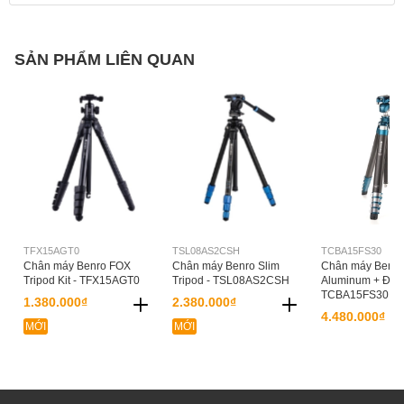
SẢN PHẨM LIÊN QUAN
TFX15AGT0
TSL08AS2CSH
TCBA15FS30
Chân máy Benro FOX
Chân máy Benro Slim
Chân máy Benro
Tripod Kit - TFX15AGT0
Tripod - TSL08AS2CSH
Aluminum + Đầu
TCBA15FS30
1.380.000₫
2.380.000₫
4.480.000₫
MỚI
MỚI