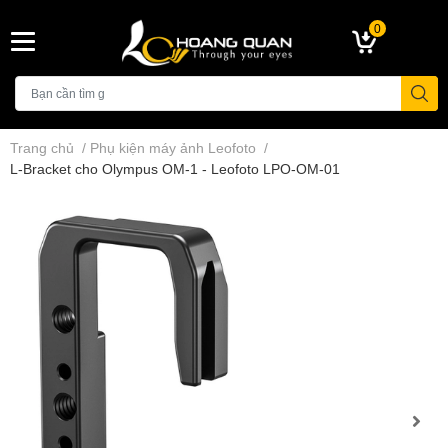
0
Trang chủ
/
Phụ kiện máy ảnh Leofoto
/
L-Bracket cho Olympus OM-1 - Leofoto LPO-OM-01