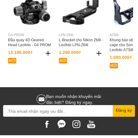
G4-PROM
LPN-Z6III
A7SIII
Đầu quay 4D Geared
L-Bracket cho Nikon Z6III -
Khung bảo vệ C
Head Leofoto - G4 PROM
Leofoto LPN-Z6III
cage cho Sony A7
Leofoto A7SIII
13.180.000₫
1.280.000₫
1.080.000₫
MỚI
MỚI
MỚI
Bạn muốn nhận khuyến mãi
đặc biệt? Đăng ký ngay.
Đăng ký