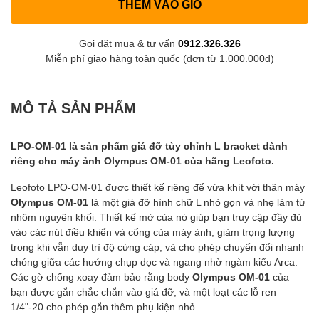
THÊM VÀO GIỎ
Gọi đặt mua & tư vấn
0912.326.326
Miễn phí giao hàng toàn quốc (đơn từ 1.000.000đ)
MÔ TẢ SẢN PHẨM
LPO-OM-01 là sản phẩm giá đỡ tùy chỉnh L bracket dành
riêng cho máy ảnh Olympus OM-01 của hãng Leofoto.
Leofoto LPO-OM-01 được thiết kế riêng để vừa khít với thân máy
Olympus OM-01
là một giá đỡ hình chữ L nhỏ gọn và nhẹ làm từ
nhôm nguyên khối. Thiết kế mở của nó giúp bạn truy cập đầy đủ
vào các nút điều khiển và cổng của máy ảnh, giảm trọng lượng
trong khi vẫn duy trì độ cứng cáp, và cho phép chuyển đổi nhanh
chóng giữa các hướng chụp dọc và ngang nhờ ngàm kiểu Arca.
Các gờ chống xoay đảm bảo rằng body
Olympus OM-01
của
bạn được gắn chắc chắn vào giá đỡ, và một loạt các lỗ ren
1/4"-20 cho phép gắn thêm phụ kiện nhỏ.