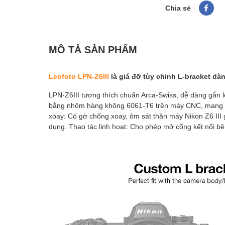
Chia sẻ
MÔ TẢ SẢN PHẨM
Leofoto LPN-Z6III
là giá đỡ tùy chỉnh L-bracket dà
LPN-Z6III
tương thích chuẩn Arca-Swiss
, dễ dàng gắn 
bằng nhôm hàng không 6061-T6
trên máy CNC, mang l
xoay:
Có gờ chống xoay, ôm sát thân máy Nikon Z6 III g
dụng.
Thao tác linh hoạt:
Cho phép mở cổng kết nối bên