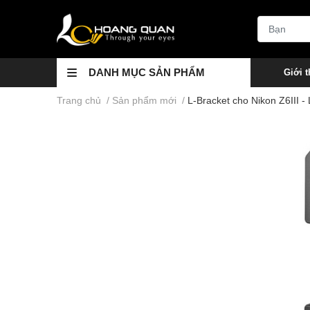
DANH MỤC SẢN PHẨM
Giới t
Trang chủ
/
Sản phẩm mới
/
L-Bracket cho Nikon Z6III -