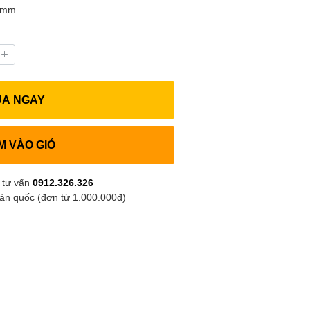
4 mm
UA NGAY
M VÀO GIỎ
 tư vấn
0912.326.326
oàn quốc (đơn từ 1.000.000đ)