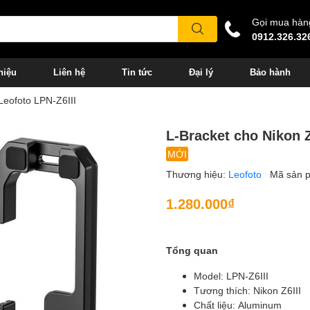
Gọi mua hàn
0912.326.32
hiệu
Liên hệ
Tin tức
Đại lý
Bảo hành
 Leofoto LPN-Z6III
L-Bracket cho Nikon Z
MỚI
Thương hiệu:
Leofoto
Mã sản 
1.280.000₫
Tổng quan
Model: LPN-Z6III
Tương thích: Nikon Z6III
Chất liệu: Aluminum