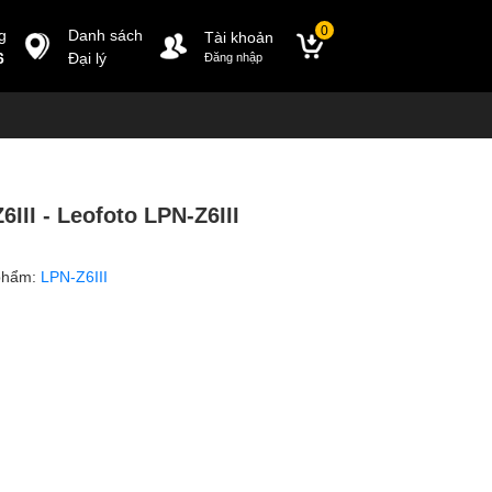
0
g
Danh sách
Tài khoản
6
Đại lý
Đăng nhập
6III - Leofoto LPN-Z6III
phẩm:
LPN-Z6III