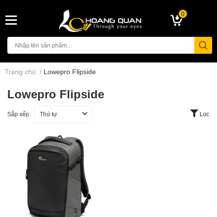
0
Trang chủ
/
Lowepro Flipside
Lowepro Flipside
Sắp xếp:
Thứ tự
Lọc