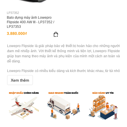
LP37352
Balo đựng máy ảnh Lowepro
Flipside 400 AW III - LP37352 /
LP37353
3.880.000₫
Lowepro Flipside là giải pháp bảo vệ thiết bị hoàn hảo cho những người
đam mê nhiếp ảnh. Với thiết kế thông minh và tiện lợi, Lowepro Flipside
giúp bạn mang theo máy ảnh và phụ kiện của mình một cách an toàn và
dễ dàng.
Lowepro Flipside có nhiều kiểu dáng và kích thước khác nhau, từ túi nhỏ
gọn cho những chuyến đi ngắn đến túi lớn hơn cho những chuyến đi
Xem thêm
chụp ảnh đầy thú vị. Các túi này đều được thiết kế chắc chắn và bền bỉ,
giúp bảo vệ máy ảnh của bạn khỏi các va đập và trầy xước. Lowepro
Flipside được trang bị nhiều tính năng tiện lợi, bao gồm các ngăn đựng
phụ kiện dễ dàng truy cập, quai đeo vai êm ái, và khóa kéo an toàn. Một
số tính năng khác như vỏ chống thấm nước và chống sốc, giúp bảo vệ
máy ảnh của bạn khỏi các tác động bên ngoài.
Lowepro Flipside là sự lựa chọn hoàn hảo cho những người đam mê
nhiếp ảnh. Đặt hàng ngay hôm nay để trải nghiệm sự tiện lợi và bảo vệ
toàn diện cho thiết bị của mình với chất lượng cao cấp từ Lowepro.