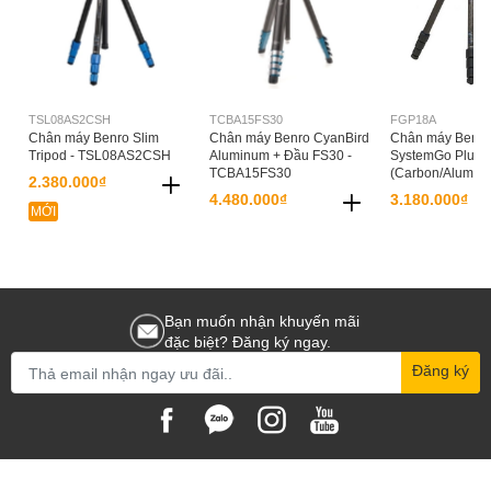
TSL08AS2CSH
TCBA15FS30
FGP18A
Chân máy Benro Slim
Chân máy Benro CyanBird
Chân máy Benro
Tripod - TSL08AS2CSH
Aluminum + Đầu FS30 -
SystemGo Plus T
TCBA15FS30
(Carbon/Alumin
2.380.000₫
4.480.000₫
3.180.000₫
MỚI
Bạn muốn nhận khuyến mãi
đặc biệt? Đăng ký ngay.
Đăng ký