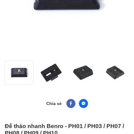
Chia sẻ
Đế tháo nhanh Benro - PH01 / PH03 / PH07 /
PH08 / PH09 / PH10