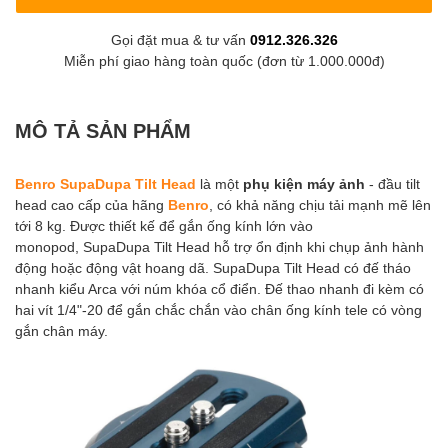
Gọi đặt mua & tư vấn
0912.326.326
Miễn phí giao hàng toàn quốc (đơn từ 1.000.000đ)
MÔ TẢ SẢN PHẨM
Benro SupaDupa Tilt Head
là một
phụ kiện máy ảnh
- đầu tilt
head cao cấp của hãng
Benro
, có khả năng chịu tải mạnh mẽ lên
tới 8 kg. Được thiết kế để gắn ống kính lớn vào
monopod, SupaDupa Tilt Head hỗ trợ ổn định khi chụp ảnh hành
động hoặc động vật hoang dã. SupaDupa Tilt Head có đế tháo
nhanh kiểu Arca với núm khóa cổ điển. Đế thao nhanh đi kèm có
hai vít 1/4"-20 để gắn chắc chắn vào chân ống kính tele có vòng
gắn chân máy.