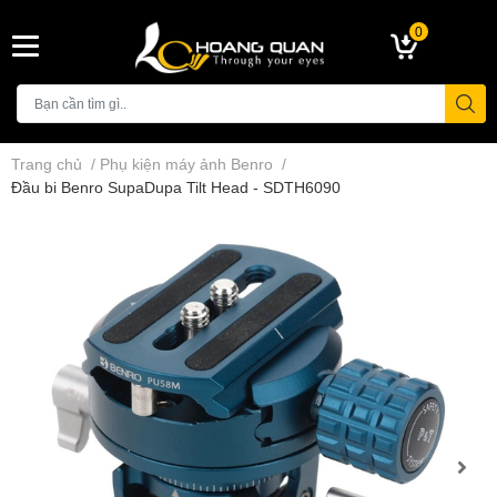
0
Trang chủ
/
Phụ kiện máy ảnh Benro
/
Đầu bi Benro SupaDupa Tilt Head - SDTH6090