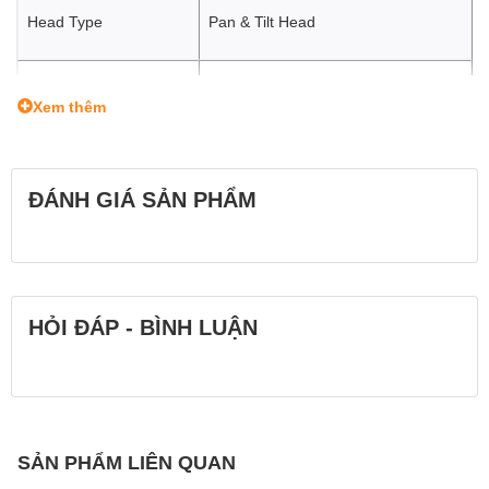
Head Type
Pan & Tilt Head
Drag Control
No
Xem thêm
Tải trọng
8 kg
ĐÁNH GIÁ SẢN PHẨM
Trọng lượng
0.35 kg
HỎI ĐÁP - BÌNH LUẬN
SẢN PHẨM LIÊN QUAN