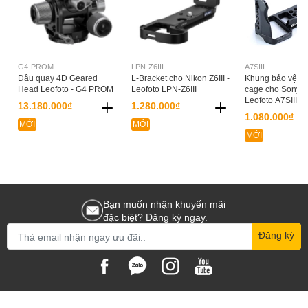
G4-PROM
LPN-Z6III
A7SIII
Đầu quay 4D Geared
L-Bracket cho Nikon Z6III -
Khung bảo vệ C
Head Leofoto - G4 PROM
Leofoto LPN-Z6III
cage cho Sony A7
Leofoto A7SIII
13.180.000₫
1.280.000₫
1.080.000₫
MỚI
MỚI
MỚI
Bạn muốn nhận khuyến mãi
đặc biệt? Đăng ký ngay.
Đăng ký