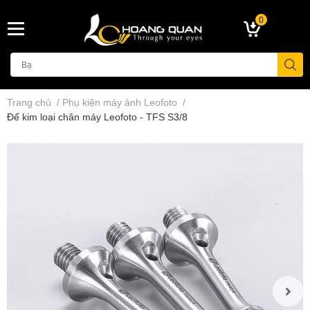
0
Trang chủ
/
Phụ kiện máy ảnh Leofoto
/
Đế kim loại chân máy Leofoto - TFS S3/8