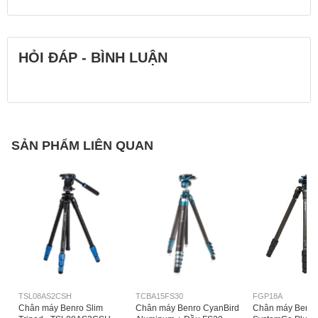
HỎI ĐÁP - BÌNH LUẬN
SẢN PHẨM LIÊN QUAN
TSL08AS2CSH
TCBA15FS30
FGP18A
Chân máy Benro Slim
Chân máy Benro CyanBird
Chân máy Benro