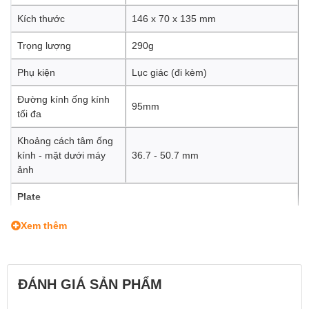
Kích thước
146 x 70 x 135 mm
Trọng lượng
290g
Phụ kiện
Lục giác (đi kèm)
Đường kính ống kính
95mm
tối đa
Khoảng cách tâm ống
kính - mặt dưới máy
36.7 - 50.7 mm
ảnh
Plate
Vít tiêu chuẩn
1/4'' x 4 & 3/8'' x 1
Xem thêm
Loại
Arca Swiss
Kích thước
50mm
ĐÁNH GIÁ SẢN PHẨM