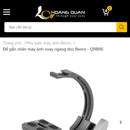
0
Trang chủ
/
Phụ kiện máy ảnh Benro
/
Đế gắn chân máy ảnh xoay ngang dọc Benro - QRB95