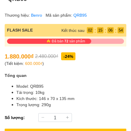
Thương hiệu:
Benro
Mã sản phẩm:
QRB95
:
:
:
FLASH SALE
Kết thúc sau
02
15
06
52
Đã bán
72
sản phẩm
1.880.000₫
2.480.000₫
-24%
(Tiết kiệm:
600.000₫
)
Tổng quan
Model: QRB95
Tải trọng: 10kg
Kích thước: 146 x 70 x 135 mm
Trọng lượng: 290g
Số lượng: